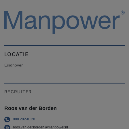
LOCATIE
Eindhoven
RECRUITER
Roos van der Borden
088 282-8128
roos.van.der.borden@manpower.nl