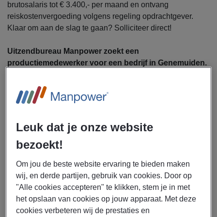
brutosalaris tot € 3.400,- per maand en ontvang
reiskostenvergoeding volgens regeling opdrachtgever.
Klaar om aan de slag te gaan? Solliciteer direct!
Uitzendbureau Manpower zoekt een
productiemedewerker voor een bedrijf in Genemuiden.
Als productiemedewerker ga jij je bezighouden met de
volgende werkzaamheden:
Aan- en afvoeren van materialen en producten
Handmatig afwerken van producten
Leuk dat je onze website
Instellen en bedienen van machines
bezoekt!
Controleren of producten voldoen aan de
kwaliteitseisen
Om jou de beste website ervaring te bieden maken
Schoon en netjes houden van de werkplek
wij, en derde partijen, gebruik van cookies. Door op
"Alle cookies accepteren" te klikken, stem je in met
Samenwerken met collega’s om orders op tijd af te
het opslaan van cookies op jouw apparaat. Met deze
ronden
cookies verbeteren wij de prestaties en