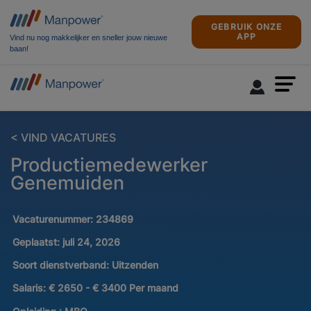
GEBRUIK ONZE
APP
Vind nu nog makkelijker en sneller jouw nieuwe
baan!
< VIND VACATURES
Productiemedewerker
Genemuiden
Vacaturenummer:
234869
Geplaatst:
juli 24, 2026
Soort dienstverband:
Uitzenden
Salaris:
€ 2650 - € 3400 Per maand