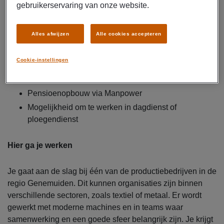
gebruikerservaring van onze website.
Dit krijg je
Brutosalaris van € 2.650,- tot € 3.400,- per maand
Alles afwijzen
Alle cookies accepteren
Reiskostenvergoeding volgens regeling
opdrachtgever
Cookie-instellingen
Uitzendcontract via Manpower met kans op een vast
contract
Pensioenopbouw via Manpower
Mogelijkheid om te werken in dagdienst of
ploegendienst
Hier ga je werken
Je gaat aan de slag bij één van de productiebedrijven in de
regio Genemuiden. Dit kunnen organisaties zijn binnen
verschillende sectoren, zoals textiel of metaal. Er wordt
gewerkt met moderne machines en in teams waar
samenwerking en een goede sfeer belangrijk zijn. Je krijgt