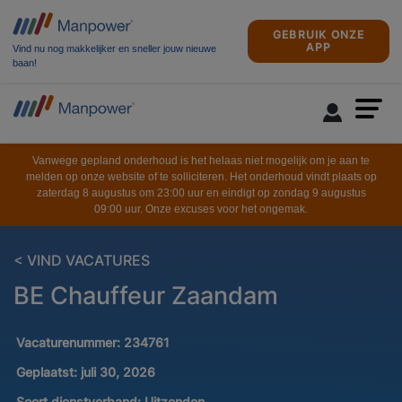
GEBRUIK ONZE
APP
Vind nu nog makkelijker en sneller jouw nieuwe
baan!
Vanwege gepland onderhoud is het helaas niet mogelijk om je aan te
melden op onze website of te solliciteren. Het onderhoud vindt plaats op
zaterdag 8 augustus om 23:00 uur en eindigt op zondag 9 augustus
09:00 uur. Onze excuses voor het ongemak.
< VIND VACATURES
BE Chauffeur Zaandam
Vacaturenummer:
234761
Geplaatst:
juli 30, 2026
Soort dienstverband:
Uitzenden