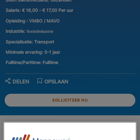
Salaris:
€ 16,00 - € 17,00 Per uur
Opleiding :
VMBO / MAVO
Industrie:
Textielindustrie
Specialisatie:
Transport
Minimale ervaring:
0-1 jaar
Fulltime/Parttime:
Fulltime
DELEN
OPSLAAN
SOLLICITEER NU
Dit ga je doen