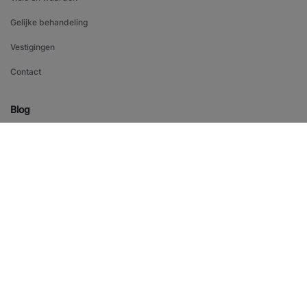
Gelijke behandeling
Vestigingen
Contact
Blog
Blogs en carrièretips
Nieuws en inzichten
NIEUWSBRIEF