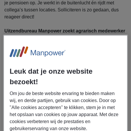
je pensioen op. Je werkt in de buitenlucht én rijdt met
collega’s tussen locaties. Solliciteren is zo gedaan, dus
reageer direct!
Uitzendbureau Manpower zoekt agrarisch medewerker
voor Syngenta Seeds in Enkhuizen.
Je werkt mee aan het zaaien, verspenen en opkweken van
proeven. Daarbij:
Bedien je apparatuur volgens duidelijke procedures
Leuk dat je onze website
Geef je water — zowel handmatig als via een
bezoekt!
geautomatiseerd systeem
Zet je proeven op de juiste manier wijder
Om jou de beste website ervaring te bieden maken
Zorg je voor een nette, verzorgde afwerking van het
wij, en derde partijen, gebruik van cookies. Door op
werk
"Alle cookies accepteren" te klikken, stem je in met
Draag je bij aan het tijdig en correct beschikbaar
het opslaan van cookies op jouw apparaat. Met deze
maken van monsters
cookies verbeteren wij de prestaties en
gebruikerservaring van onze website.