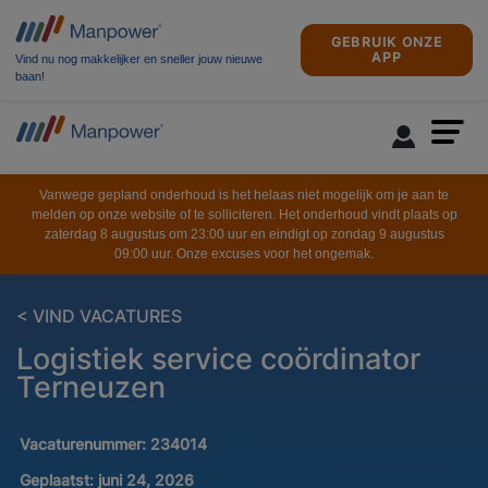
GEBRUIK ONZE
APP
Vind nu nog makkelijker en sneller jouw nieuwe
baan!
Vanwege gepland onderhoud is het helaas niet mogelijk om je aan te
melden op onze website of te solliciteren. Het onderhoud vindt plaats op
zaterdag 8 augustus om 23:00 uur en eindigt op zondag 9 augustus
09:00 uur. Onze excuses voor het ongemak.
< VIND VACATURES
Logistiek service coördinator
Terneuzen
Vacaturenummer:
234014
Geplaatst:
juni 24, 2026