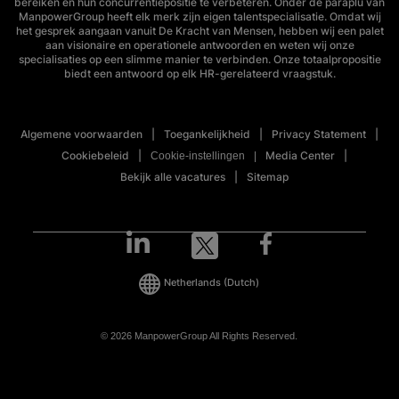
bereiken en hun concurrentiepositie te verbeteren. Onder de paraplu van
ManpowerGroup heeft elk merk zijn eigen talentspecialisatie. Omdat wij
het gesprek aangaan vanuit De Kracht van Mensen, hebben wij een palet
aan visionaire en operationele antwoorden en weten wij onze
specialisaties op een slimme manier te verbinden. Onze totaalpropositie
biedt een antwoord op elk HR-gerelateerd vraagstuk.
Algemene voorwaarden
Toegankelijkheid
Privacy Statement
Cookiebeleid
Media Center
Cookie-instellingen
Bekijk alle vacatures
Sitemap
Netherlands
(Dutch)
© 2026 ManpowerGroup All Rights Reserved.