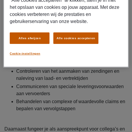
"Alle cookies accepteren" te klikken, stem je in met
Signaleren van afwijkingen bij logistieke partners en
het opslaan van cookies op jouw apparaat. Met deze
ondernemen van passende acties
cookies verbeteren wij de prestaties en
Beoordelen of transportmogelijkheden aansluiten bij
gebruikerservaring van onze website.
specifieke klantvereisten
Bewaken van de nauwkeurigheid van logistieke data
Alles afwijzen
Alle cookies accepteren
en transportkosten en verwerken van aanvullende
logistieke kosten in SAP
Cookie-instellingen
Beheren van uitzonderingen zoals speciale orders of
aangepaste transportafspraken
Controleren van het aanmaken van zendingen en
naleving van laad- en vertrektijden
Communiceren van speciale leveringsvoorwaarden
aan vervoerders
Behandelen van complexe of waardevolle claims en
bepalen van vervolgstappen
Daarnaast fungeer je als aanspreekpunt voor collega’s en