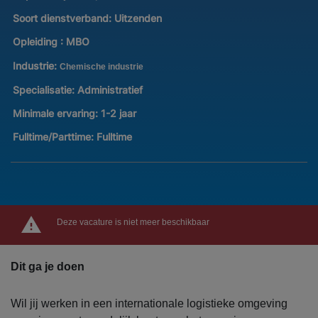
Soort dienstverband:
Uitzenden
Opleiding :
MBO
Industrie:
Chemische industrie
Specialisatie:
Administratief
Minimale ervaring:
1-2 jaar
Fulltime/Parttime:
Fulltime
Deze vacature is niet meer beschikbaar
Dit ga je doen
Wil jij werken in een internationale logistieke omgeving