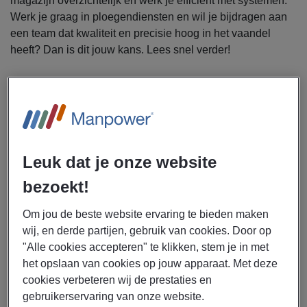
magazijn overzichtelijk en werk je efficiënt met systemen.
Werk je graag in ploegendiensten en wil je bijdragen aan
een team dat kwaliteit en precisie hoog in het vaandel
heeft? Dan is dit jouw kans. Lees snel verder!
Uitzendbureau Manpower is op zoek naar een
magazijnmedewerker (drieploegendienst) voor een
werkgever in Hoogeveen.
Als magazijnmedewerker zorg je dat de productie altijd op
Leuk dat je onze website
tijd de juiste verpakkingen en grondstoffen ontvangt. Je
houdt het magazijn netjes en overzichtelijk, zodat alles
bezoekt!
snel te vinden is. Met jouw inzicht en het systeem bepaal je
Om jou de beste website ervaring te bieden maken
wat prioriteit heeft. Zo zorg je dat klantorders op tijd
wij, en derde partijen, gebruik van cookies. Door op
klaarstaan, zodat huisdieren hun voeding nooit hoeven te
"Alle cookies accepteren" te klikken, stem je in met
missen.
het opslaan van cookies op jouw apparaat. Met deze
cookies verbeteren wij de prestaties en
Dit krijg je
gebruikerservaring van onze website.
Brutosalaris van € 2.600,- tot € 3.000,- per maand