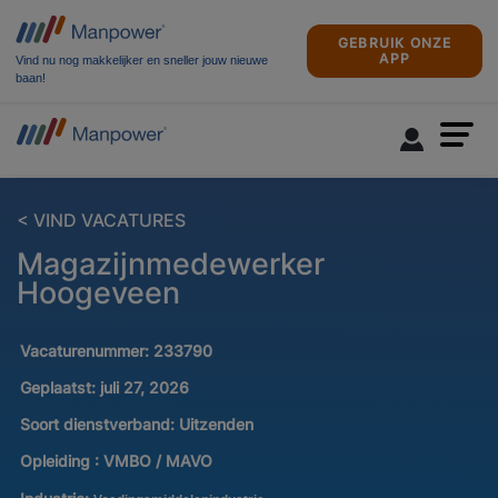
GEBRUIK ONZE
APP
Vind nu nog makkelijker en sneller jouw nieuwe
baan!
< VIND VACATURES
Magazijnmedewerker
Hoogeveen
Vacaturenummer:
233790
Geplaatst:
juli 27, 2026
Soort dienstverband:
Uitzenden
Opleiding :
VMBO / MAVO