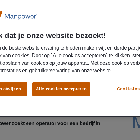
 dat je onze website bezoekt!
 de beste website ervaring te bieden maken wij, en derde partij
k van cookies. Door op "Alle cookies accepteren" te klikken, ste
t opslaan van cookies op jouw apparaat. Met deze cookies ver
 prestaties en gebruikerservaring van onze website.
rg jij dat productieprocessen soepel verlopen? Ga
s afwijzen
Alle cookies accepteren
Cookie-ins
r! Verdien een brutosalaris tot € 19,19 per uur,
goeding en bouw pensioen. Solliciteer vandaag
er zoekt een operator voor een bedrijf in