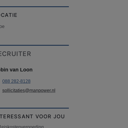
OCATIE
roe
ECRUITER
bin van Loon
088 282-8128
sollicitaties@manpower.nl
NTERESSANT VOOR JOU
Reiskostenvergoeding