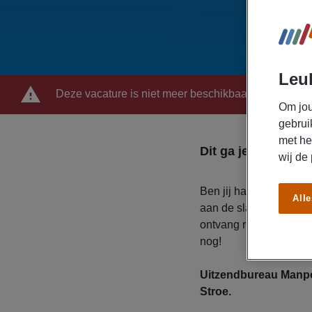
Leuk
Deze vacature is niet meer beschikbaar
Om jou
gebrui
met he
Dit ga je doen
wij de
Ben jij hands-on en zo
Alle
aan de slag als operato
ontvang reiskostenver
nog!
Uitzendbureau Manpow
Stroe.