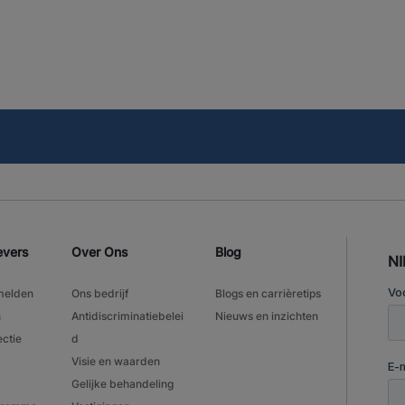
evers
Over Ons
Blog
N
melden
Ons bedrijf
Blogs en carrièretips
n
Antidiscriminatiebelei
Nieuws en inzichten
ectie
d
Visie en waarden
Gelijke behandeling