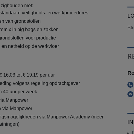
bezighouden met:
standaard veiligheids- en werkprocedures
L
ten van grondstoffen
St
emix in big bags en zakken
grondstoffen voor productie
 en netheid op de werkvloer
R
Ro
€ 16,03 tot € 19,19 per uur
eding volgens regeling opdrachtgever
n 40 uur per week
 via Manpower
 via Manpower
lingsmogelijkheden via Manpower Academy (meer
I
rainingen)