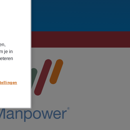
en,
m je in
beteren
tellingen