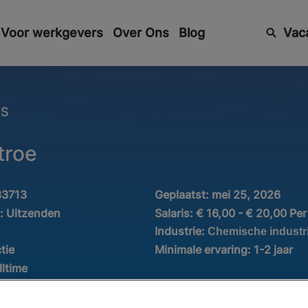
Voor werkgevers
Over Ons
Blog
Vac
ES
troe
33713
Geplaatst:
mei 25, 2026
d:
Uitzenden
Salaris:
€ 16,00 - € 20,00 Per
Industrie:
Chemische industr
tie
Minimale ervaring:
1-2 jaar
lltime