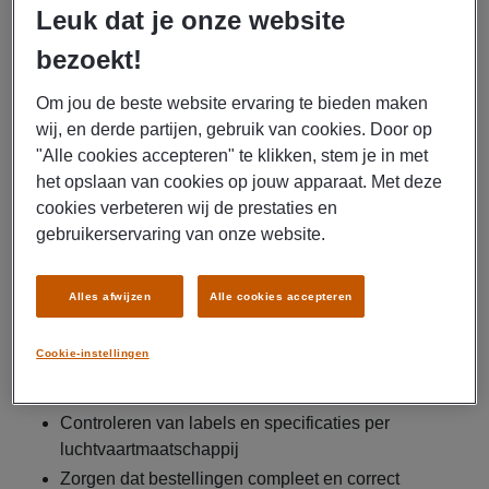
Leuk dat je onze website
Op deze afdeling werk je met halal gecertificeerde
ingrediënten en processen. Je draagt bij aan de kwaliteit,
bezoekt!
voedselveiligheid en correcte verwerking volgens
internationale richtlijnen. Je werkzaamheden kunnen
Om jou de beste website ervaring te bieden maken
bestaan uit:
wij, en derde partijen, gebruik van cookies. Door op
🍽️ Make & Pack
"Alle cookies accepteren" te klikken, stem je in met
Voorbereiden en portioneren van halal maaltijden
het opslaan van cookies op jouw apparaat. Met deze
voor ontbijt, lunch en diner
cookies verbeteren wij de prestaties en
gebruikerservaring van onze website.
Controleren van ingrediënten en certificeringen
Verpakken volgens strikte hygiëne- en
kwaliteitsnormen
Alles afwijzen
Alle cookies accepteren
🛒 Pick & Pack
Cookie-instellingen
Samenstellen van trolleys met halal maaltijden en
producten
Controleren van labels en specificaties per
luchtvaartmaatschappij
Zorgen dat bestellingen compleet en correct