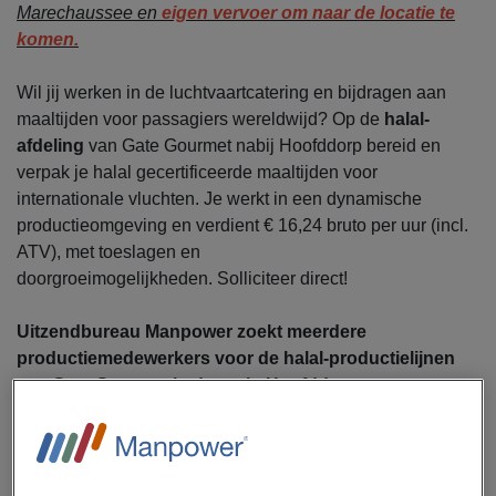
Marechaussee en
eigen vervoer om naar de locatie te
komen.
Wil jij werken in de luchtvaartcatering en bijdragen aan
maaltijden voor passagiers wereldwijd? Op de
halal-
afdeling
van Gate Gourmet nabij Hoofddorp bereid en
verpak je halal gecertificeerde maaltijden voor
internationale vluchten. Je werkt in een dynamische
productieomgeving en verdient € 16,24 bruto per uur (incl.
ATV), met toeslagen en
doorgroeimogelijkheden. Solliciteer direct!
Uitzendbureau Manpower zoekt meerdere
productiemedewerkers voor de halal-productielijnen
van Gate Gourmet in de regio Hoofddorp.
De locatie van deze functie is
omgeving Schipholweg
875.