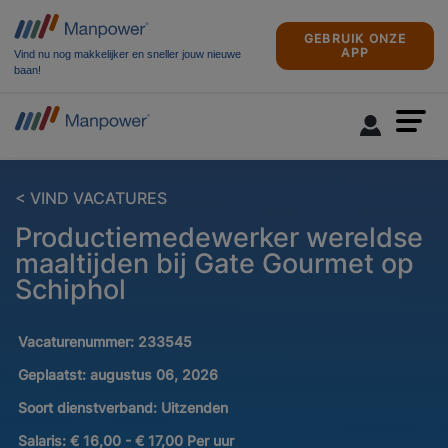
GEBRUIK ONZE
APP
Vind nu nog makkelijker en sneller jouw nieuwe
baan!
< VIND VACATURES
Productiemedewerker wereldse
maaltijden bij Gate Gourmet op
Schiphol
Vacaturenummer:
233545
Geplaatst:
augustus 06, 2026
Soort dienstverband:
Uitzenden
Salaris:
€ 16,00 - € 17,00 Per uur