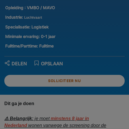
Opleiding :
VMBO / MAVO
Industrie:
Luchtvaart
Specialisatie:
Logistiek
Minimale ervaring:
0-1 jaar
Fulltime/Parttime:
Fulltime
DELEN
OPSLAAN
SOLLICITEER NU
Dit ga je doen
⚠️ Belangrijk:
je moet
minstens 8 jaar in
Nederland
wonen vanwege de screening door de