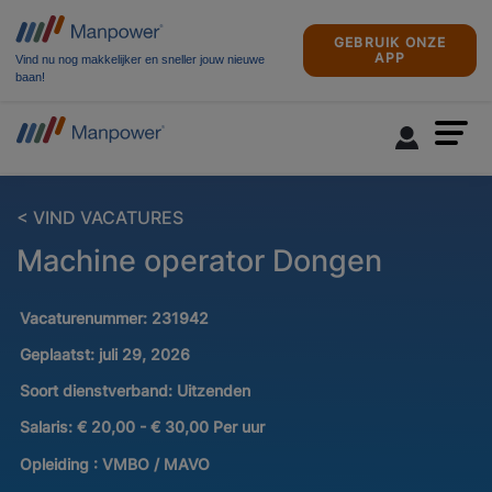
GEBRUIK ONZE
APP
Vind nu nog makkelijker en sneller jouw nieuwe
baan!
< VIND VACATURES
Machine operator Dongen
Vacaturenummer:
231942
Geplaatst:
juli 29, 2026
Soort dienstverband:
Uitzenden
Salaris:
€ 20,00 - € 30,00 Per uur
Opleiding :
VMBO / MAVO