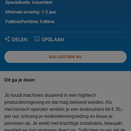
Specialisatie:
Industrieel
Minimale ervaring:
1-2 jaar
Fulltime/Parttime:
Fulltime
DELEN
OPSLAAN
SOLLICITEER NU
Dit ga je doen
Jij houdt machines draaiend in een hightech
productieomgeving en dat mag beloond worden. Als
mechanisch operator verdien je een brutosalaris tot € 30,-
per uur, ontvang je reiskostenvergoeding en bouw je
pensioen op. Je werkt met krachtige installaties, bewaakt
kwaliteit en lost storingen direct op. Solliciteer nu en zet de