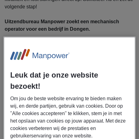
volgende stap!
Uitzendbureau Manpower zoekt een mechanisch
operator voor een bedrijf in Dongen.
Als mechanisch operator ga jij je bezighouden met:
Bedienen en bewaken van machines op de Hot End-
afdeling
Uitvoeren van mechanische inspecties
Leuk dat je onze website
Signaleren en herstellen van technische
mankementen
bezoekt!
Afstellen, onderhouden en controleren van machines
Om jou de beste website ervaring te bieden maken
Bewaken van productkwaliteit
wij, en derde partijen, gebruik van cookies. Door op
Samenwerken met collega’s om het productieproces
"Alle cookies accepteren" te klikken, stem je in met
soepel te laten verlopen
het opslaan van cookies op jouw apparaat. Met deze
cookies verbeteren wij de prestaties en
gebruikerservaring van onze website.
Dit krijg je