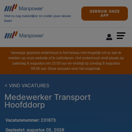
GEBRUIK ONZE
APP
Vind nu nog makkelijker en sneller jouw nieuwe
baan!
Vanwege gepland onderhoud is het helaas niet mogelijk om je aan te
melden op onze website of te solliciteren. Het onderhoud vindt plaats op
zaterdag 8 augustus om 23:00 uur en eindigt op zondag 9 augustus
09:00 uur. Onze excuses voor het ongemak.
< VIND VACATURES
Medewerker Transport
Hoofddorp
Vacaturenummer:
231873
Geplaatst:
augustus 05, 2026