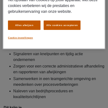
douanedocumenten (digitaal en hard copy)
cookies verbeteren wij de prestaties en
Opzetten, boeken en aanmelden van nationale en
gebruikerservaring van onze website.
internationale wegtransporten
Coördineren van transporteurs en koeriersdiensten
Alles afwijzen
Alle cookies accepteren
Ondersteunen bij het inklaren van goederen en
controleren van douanedocumentatie
Cookie-instellingen
Onderhouden van klantcontact en het geven van
statusupdates
Signaleren van knelpunten en tijdig actie
ondernemen
Zorgen voor een correcte administratieve afhandeling
en rapporteren van afwijkingen
Samenwerken in een teamgerichte omgeving en
meedenken over procesverbeteringen
Naleven van bedrijfsprocedures en
kwaliteitsrichtlijnen
Dit krijg je