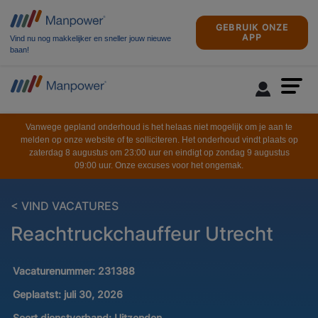
GEBRUIK ONZE
APP
Vind nu nog makkelijker en sneller jouw nieuwe
baan!
Vanwege gepland onderhoud is het helaas niet mogelijk om je aan te
melden op onze website of te solliciteren. Het onderhoud vindt plaats op
zaterdag 8 augustus om 23:00 uur en eindigt op zondag 9 augustus
09:00 uur. Onze excuses voor het ongemak.
< VIND VACATURES
Reachtruckchauffeur Utrecht
Vacaturenummer:
231388
Geplaatst:
juli 30, 2026
Soort dienstverband:
Uitzenden