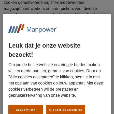
zoeken gemotiveerde logistiek medewerkers,
magazijnmedewerkers en orderpickers voor diverse
topwerkgevers in de regio Breda, Moerdijk en Oosterhout.
Waar je op kunt rekenen? Een uitstekend salaris tot € 16,-
bruto per uur, reiskostenvergoeding, ploegentoeslag een
goed pensioen en nog veel meer. Klinkt dit als precies de
kans waar jij op wacht? Lees dan snel verder en solliciteer
Leuk dat je onze website
direct en misschien start jij binnenkort wel met jouw ideale
logistieke baan!
bezoekt!
Uitzendbureau Manpower zoekt meerdere logistiek
Om jou de beste website ervaring te bieden maken
medewerkers voor diverse bedrijven in regio
wij, en derde partijen, gebruik van cookies. Door op
Breda/Moerdijk/Oosterhout.
"Alle cookies accepteren" te klikken, stem je in met
het opslaan van cookies op jouw apparaat. Met deze
De logistieke wereld kan soms behoorlijk snel en druk zijn,
cookies verbeteren wij de prestaties en
maar juist dát geeft jou energie. Als logistiek medewerker,
gebruikerservaring van onze website.
magazijnmedewerker of orderpicker ben jij degene die
ervoor zorgt dat alles achter de schermen perfect blijft
Alles afwijzen
Alle cookies accepteren
lopen. Je werkzaamheden zijn lekker afwisselend en