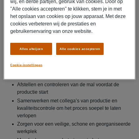
wij, en derde partijen, gebruik van cookies. Door op
kwaliteit van de producten altijd op topniveau. Enkele van
"Alle cookies accepteren" te klikken, stem je in met
je werkzaamheden zijn:
het opslaan van cookies op jouw apparaat. Met deze
Ombouwen van mallen aan de hand van
cookies verbeteren wij de prestaties en
productietekeningen en werkopdrachten
gebruikerservaring van onze website.
Controleren van maatvoering, wapening en
instelpunten
Alles afwijzen
Alle cookies accepteren
Schoonmaken, controleren en onderhouden van
mallen om slijtage of beschadigingen te voorkomen
Cookie-instellingen
Monteren van inbouwdelen, randprofielen en
sparingen volgens de juiste instructies
Afstellen en controleren van de mal voordat de
productie start
Samenwerken met collega’s van productie en
kwaliteitscontrole om het proces soepel te laten
verlopen
Zorgen voor een veilige, schone en georganiseerde
werkplek