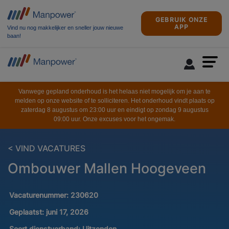
GEBRUIK ONZE
APP
Vind nu nog makkelijker en sneller jouw nieuwe
baan!
Vanwege gepland onderhoud is het helaas niet mogelijk om je aan te
melden op onze website of te solliciteren. Het onderhoud vindt plaats op
zaterdag 8 augustus om 23:00 uur en eindigt op zondag 9 augustus
09:00 uur. Onze excuses voor het ongemak.
< VIND VACATURES
Ombouwer Mallen Hoogeveen
Vacaturenummer:
230620
Geplaatst:
juni 17, 2026
Soort dienstverband:
Uitzenden