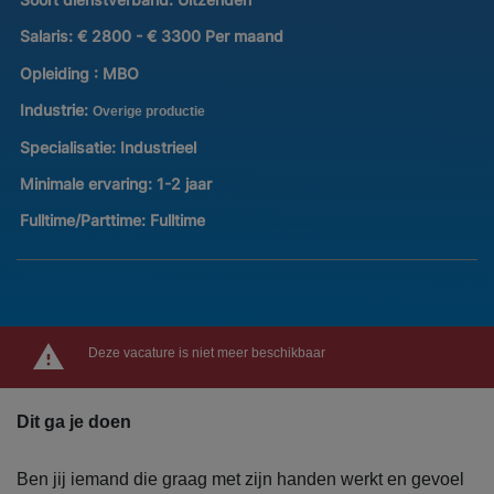
Salaris:
€ 2800 - € 3300 Per maand
Opleiding :
MBO
Industrie:
Overige productie
Specialisatie:
Industrieel
Minimale ervaring:
1-2 jaar
Fulltime/Parttime:
Fulltime
Deze vacature is niet meer beschikbaar
Dit ga je doen
Ben jij iemand die graag met zijn handen werkt en gevoel