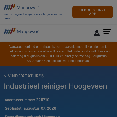
GEBRUIK ONZE
APP
Vind nu nog makkelijker en sneller jouw nieuwe
baan!
Vanwege gepland onderhoud is het helaas niet mogelijk om je aan te
melden op onze website of te solliciteren. Het onderhoud vindt plaats op
zaterdag 8 augustus om 23:00 uur en eindigt op zondag 9 augustus
09:00 uur. Onze excuses voor het ongemak.
< VIND VACATURES
Industrieel reiniger Hoogeveen
Vacaturenummer:
229719
Geplaatst:
augustus 07, 2026
Soort dienstverband:
Uitzenden