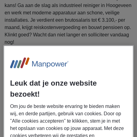
kans! Ga aan de slag als industrieel reiniger in Hoogeveen
en werk met moderne apparatuur aan schone, veilige
installaties. Je verdient een brutosalaris tot € 3.100,- per
maand, krijgt reiskostenvergoeding en bouwt pensioen op.
Klinkt goed? Wacht dan niet langer en solliciteer vandaag
nog!
Uitzendbureau Manpower zoekt een industrieel reiniger
voor een bedrijf in Hoogeveen.
Als industrieel reiniger is geen dag hetzelfde. Jij zorgt voor
Leuk dat je onze website
een veilige en schone werkomgeving op verschillende
bezoekt!
locaties. Je taken bestaan onder andere uit:
Reinigen van installaties, gebouwen en onderdelen
Om jou de beste website ervaring te bieden maken
met diverse technieken
wij, en derde partijen, gebruik van cookies. Door op
Werken met stofzuigers, hogedrukunits,
"Alle cookies accepteren" te klikken, stem je in met
vacuümwagens en combiwagens
het opslaan van cookies op jouw apparaat. Met deze
Uitvoeren van zowel binnen- als
cookies verbeteren wij de prestaties en