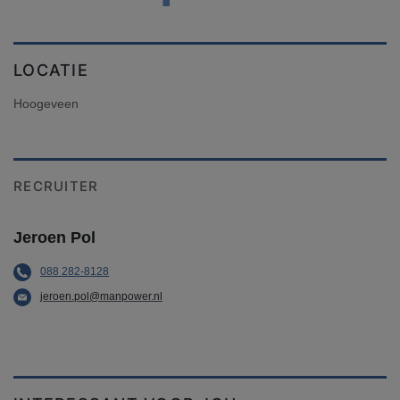
LOCATIE
Hoogeveen
RECRUITER
Jeroen Pol
088 282-8128
jeroen.pol@manpower.nl