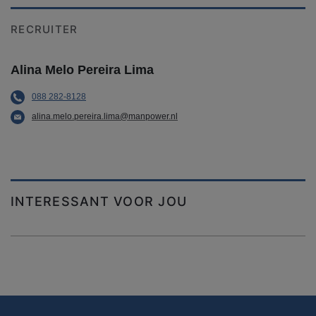
RECRUITER
Alina Melo Pereira Lima
088 282-8128
alina.melo.pereira.lima@manpower.nl
INTERESSANT VOOR JOU