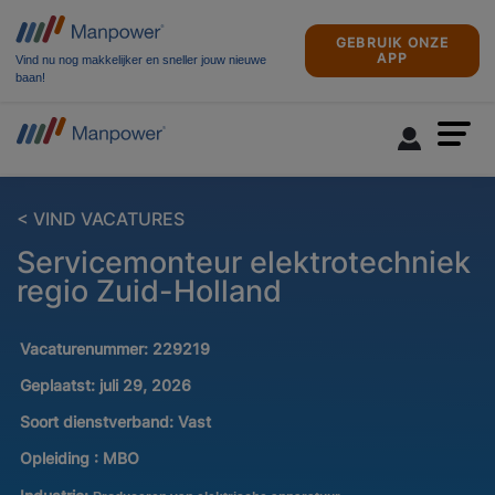
GEBRUIK ONZE
APP
Vind nu nog makkelijker en sneller jouw nieuwe
baan!
< VIND VACATURES
Servicemonteur elektrotechniek
regio Zuid-Holland
Vacaturenummer:
229219
Geplaatst:
juli 29, 2026
Soort dienstverband:
Vast
Opleiding :
MBO