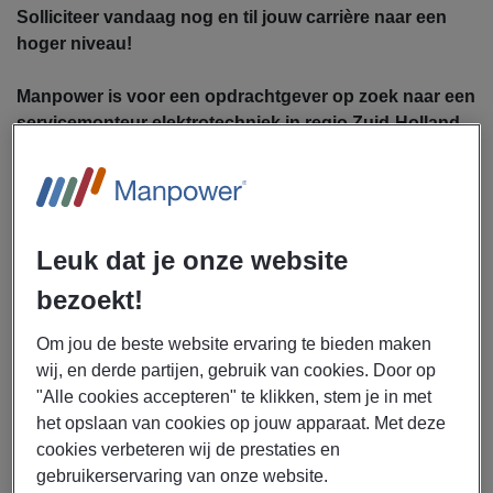
Solliciteer vandaag nog en til jouw carrière naar een
hoger niveau!
Manpower is voor een opdrachtgever op zoek naar een
servicemonteur elektrotechniek in regio Zuid-Holland.
Als servicemonteur elektrotechniek ga jij je bezighouden
met de volgende werkzaamheden:
Als servicemonteur elektrotechniek ga jij je
Leuk dat je onze website
bezighouden met de volgende werkzaamheden:
Installeren, onderhouden en repareren van
bezoekt!
(inbouw)apparatuur bij particuliere klanten
Uitvoeren van elektrotechnische werkzaamheden
Om jou de beste website ervaring te bieden maken
binnen complexe systemen, pompen of regeltechniek
wij, en derde partijen, gebruik van cookies. Door op
"Alle cookies accepteren" te klikken, stem je in met
Lokaliseren en verhelpen van storingen, zowel op
het opslaan van cookies op jouw apparaat. Met deze
locatie als in een werkplaats
cookies verbeteren wij de prestaties en
Adviseren en service verlenen met oog voor
gebruikerservaring van onze website.
klantbeleving