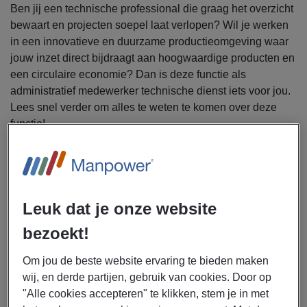
Ben jij een technische professional die graag het overzicht
bewaart en projecten soepel laat verlopen? Wil je werken
in een innovatieve en duurzame productieomgeving waar
jouw inzet direct bijdraagt aan hoogwaardige producten en
een circulaire economie? Dan is deze functie als
administratief medewerker technische dienst iets voor jou.
Lees snel verder om alles te weten te komen over deze
functie!
Manpower is op zoek naar een administratief
medewerker technische dienst voor een werkgever in
Waalwijk.
Leuk dat je onze website
In deze functie sta jij in het hart van de technische operatie.
bezoekt!
Je vertaalt aanvragen en instructies naar werkorders en
zorgt dat alles voorbereid is voor uitvoering. Jouw taken
Om jou de beste website ervaring te bieden maken
bestaan onder andere uit:
wij, en derde partijen, gebruik van cookies. Door op
Opstellen en bijhouden van werkorders in
"Alle cookies accepteren" te klikken, stem je in met
ondersteuningsprogramma’s zoals Axapta en Excel