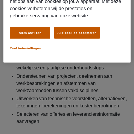
het opslaan van cookies op jouw apparaat. Met deze
Bijhouden van matrijzenhistorie en afmelden van
cookies verbeteren wij de prestaties en
gereed werk in logboeken
gebruikerservaring van onze website.
Voorbereiden van materiaalbehoeften, opstellen van
stuklijsten en technische specificaties
Alles afwijzen
Alle cookies accepteren
Inkopen van reserveonderdelen en gereedschappen
volgens procedures, inclusief onderhandelingen en
Cookie-instellingen
plaatsing van orders
Plannen, coördineren en voorbereiden van
wekelijkse en jaarlijkse onderhoudsstops
Ondersteunen van projecten, deelnemen aan
werkbesprekingen en afstemmen van
werkzaamheden tussen vakdisciplines
Uitwerken van technische voorstellen, alternatieven,
tekeningen, berekeningen en kostenbegrotingen
Selecteren van offertes en leveranciersinformatie
aanvragen