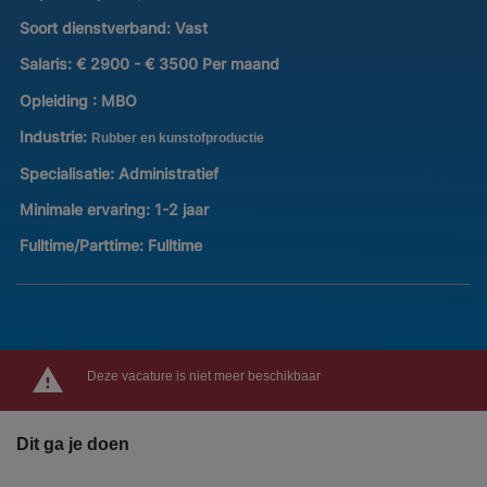
Soort dienstverband:
Vast
Salaris:
€ 2900 - € 3500 Per maand
Opleiding :
MBO
Industrie:
Rubber en kunstofproductie
Specialisatie:
Administratief
Minimale ervaring:
1-2 jaar
Fulltime/Parttime:
Fulltime
Deze vacature is niet meer beschikbaar
Dit ga je doen