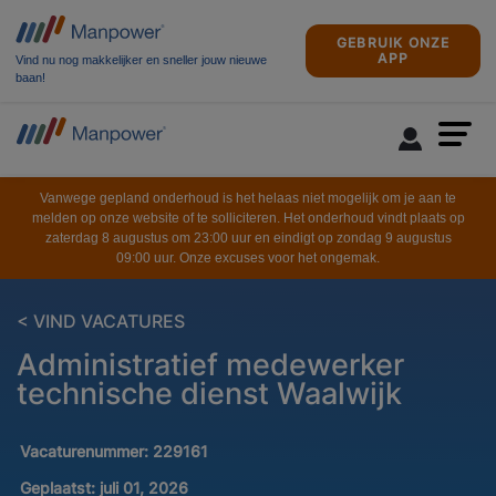
GEBRUIK ONZE
APP
Vind nu nog makkelijker en sneller jouw nieuwe
baan!
Vanwege gepland onderhoud is het helaas niet mogelijk om je aan te
melden op onze website of te solliciteren. Het onderhoud vindt plaats op
zaterdag 8 augustus om 23:00 uur en eindigt op zondag 9 augustus
09:00 uur. Onze excuses voor het ongemak.
< VIND VACATURES
Administratief medewerker
technische dienst Waalwijk
Vacaturenummer:
229161
Geplaatst:
juli 01, 2026