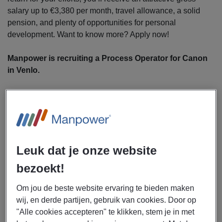
salary up to €3,380 per month, travel allowance, a solid
pension, and plenty of opportunities for personal
development. Want to know more? Apply now!
Manpower is recruiting a Process Operator for Canon
in Venlo.
As a Process Operator, you will:
Prevent equipment malfunctions
Start up, operate, monitor, and stop production
equipment
Execute and supervise production processes within
Leuk dat je onze website
established standards
bezoekt!
Follow and control processes using formulas,
chemical analyses, and your own judgment
Om jou de beste website ervaring te bieden maken
Achieve team objectives
wij, en derde partijen, gebruik van cookies. Door op
"Alle cookies accepteren" te klikken, stem je in met
What’s in it for you