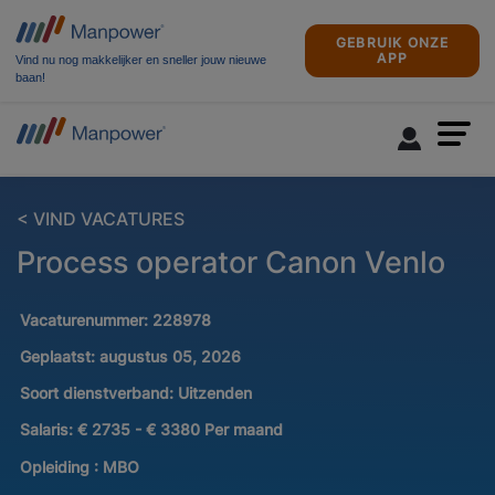
GEBRUIK ONZE
APP
Vind nu nog makkelijker en sneller jouw nieuwe
baan!
< VIND VACATURES
Process operator Canon Venlo
Vacaturenummer:
228978
Geplaatst:
augustus 05, 2026
Soort dienstverband:
Uitzenden
Salaris:
€ 2735 - € 3380 Per maand
Opleiding :
MBO