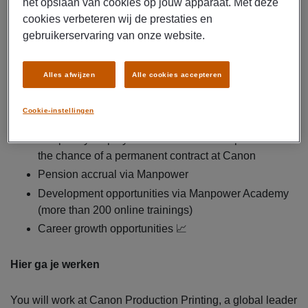
het opslaan van cookies op jouw apparaat. Met deze
Gross salary of €2,735.13 to €3,380 per month +
cookies verbeteren wij de prestaties en
(€154 operator allowance)
gebruikerservaring van onze website.
Shift allowance of 14%
A 13th month salary
Alles afwijzen
Alle cookies accepteren
Travel allowance of €0.21 per kilometer (from 10
kilometers one way)
Cookie-instellingen
Full-time job of 40 hours per week
Temporary employment contract via Manpower with
the chance of a permanent contract at Canon
Pension accrual via Manpower
Development opportunities via Manpower Academy
(more than 200 online trainings)
Career growth opportunities 📈
Hier ga je werken
You will work at Canon Production Printing, a global leader