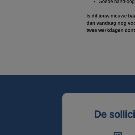
Goede hand-oog 
Is dit jouw nieuwe ba
dan vandaag nog voo
twee werkdagen conta
De sollic