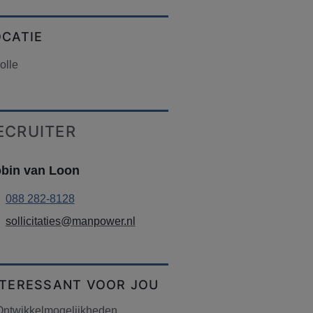
OCATIE
olle
ECRUITER
bin van Loon
088 282-8128
sollicitaties@manpower.nl
NTERESSANT VOOR JOU
Ontwikkelmogelijkheden