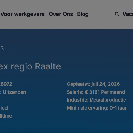
Voor werkgevers
Over Ons
Blog
Vac
ES
ex regio Raalte
28972
Geplaatst:
juli 24, 2026
d:
Uitzenden
Salaris:
€ 3161 Per maand
Industrie:
Metaalproductie
ieel
Minimale ervaring:
0-1 jaar
lltime