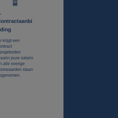
.
ontractaanbi
ding
e krijgt een
ontract
angeboden
aarin jouw salaris
n alle overige
oorwaarden staan
pgenomen.