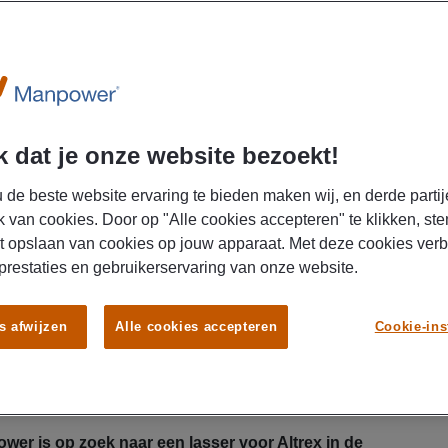
 dat je onze website bezoekt!
 de beste website ervaring te bieden maken wij, en derde partij
k van cookies. Door op "Alle cookies accepteren" te klikken, ste
t opslaan van cookies op jouw apparaat. Met deze cookies ver
 prestaties en gebruikerservaring van onze website.
en werk mee aan sterke en veilige constructies!
zie je graag direct resultaat van je werk? Dan is dit
 € 3.161,23 bruto per maand, ontvangt 17,5%
s afwijzen
Alle cookies accepteren
Cookie-ins
skostenvergoeding. Je voert MIG/MAG- en TIG-
en, ladders en steigers in een vakbekwaam en
citeer vandaag nog!
er is op zoek naar een lasser voor Altrex in de