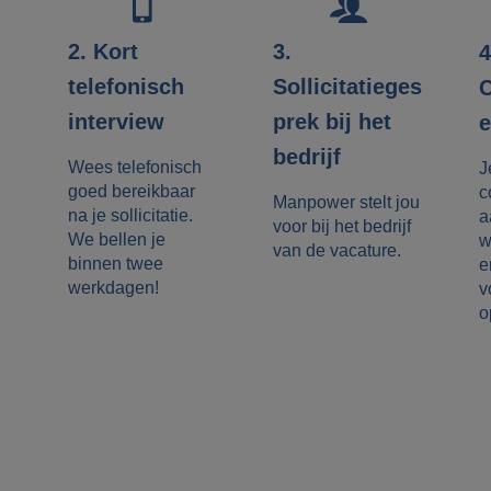
3.
2. Kort
4
Sollicitatieges
telefonisch
C
prek bij het
interview
e
bedrijf
Wees telefonisch
J
goed bereikbaar
c
Manpower stelt jou
na je sollicitatie.
a
voor bij het bedrijf
We bellen je
w
van de vacature.
binnen twee
e
werkdagen!
v
o