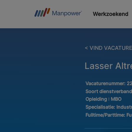
Werkzoekend
< VIND VACATUR
Lasser Altr
Vacaturenummer:
2
Soort dienstverban
Opleiding :
MBO
Specialisatie:
Industr
Fulltime/Parttime:
Fu