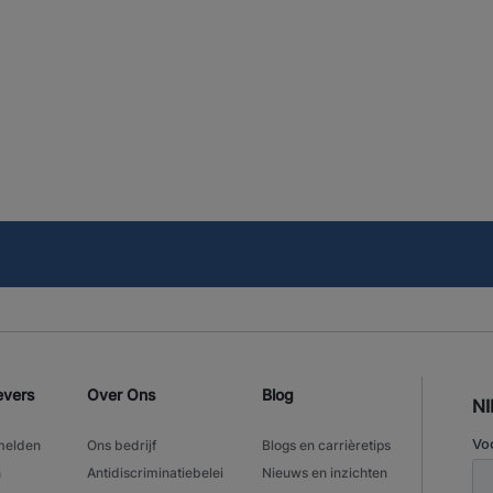
evers
Over Ons
Blog
N
melden
Ons bedrijf
Blogs en carrièretips
n
Antidiscriminatiebelei
Nieuws en inzichten