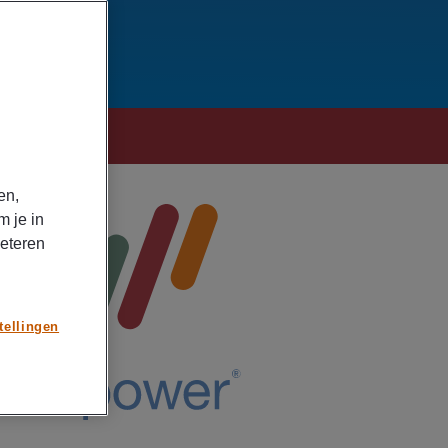
en,
m je in
beteren
tellingen