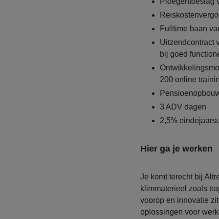
Ploegentoeslag
Reiskostenvergo
Fulltime baan va
Uitzendcontract 
bij goed function
Ontwikkelingsmo
200 online traini
Pensioenopbouw
3 ADV dagen
2,5% eindejaarsu
Hier ga je werken
Je komt terecht bij Altr
klimmaterieel zoals tra
voorop en innovatie zi
oplossingen voor werk