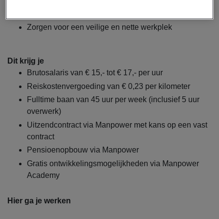
Meewerken aan montage- en
constructiewerkzaamheden
Zorgen voor een veilige en nette werkplek
Dit krijg je
Brutosalaris van € 15,- tot € 17,- per uur
Reiskostenvergoeding van € 0,23 per kilometer
Fulltime baan van 45 uur per week (inclusief 5 uur
overwerk)
Uitzendcontract via Manpower met kans op een vast
contract
Pensioenopbouw via Manpower
Gratis ontwikkelingsmogelijkheden via Manpower
Academy
Hier ga je werken