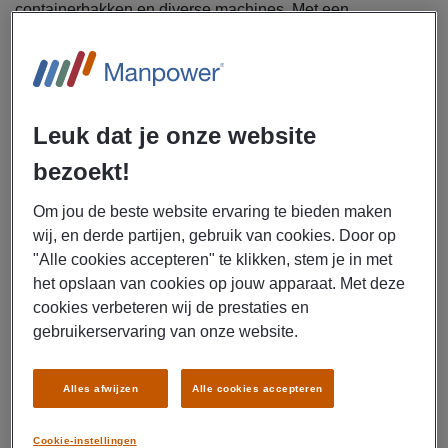
containerbakken en diverse machines. Met een
brutosalaris tot € 17,- per uur, reiskostenvergoeding en
pensioenopbouw, verdien je goed en bouw je aan je
toekomst. Klaar om jouw technische skills in te zetten?
Solliciteer direct!
Leuk dat je onze website
Uitzendbureau Manpower zoekt een allround
bezoekt!
metaalbewerker voor een constructiewerkplaats in
Utrecht.
Om jou de beste website ervaring te bieden maken
wij, en derde partijen, gebruik van cookies. Door op
Als allround metaalbewerker ga jij je bezig houden met de
"Alle cookies accepteren" te klikken, stem je in met
volgende werkzaamheden:
het opslaan van cookies op jouw apparaat. Met deze
Uitvoeren van las- en sleutelwerkzaamheden aan
cookies verbeteren wij de prestaties en
installaties en machines
gebruikerservaring van onze website.
Onderhoud en reparaties van graafbakken,
containerbakken, zandknijpers en sloophulpstukken
Alles afwijzen
Alle cookies accepteren
Zowel werken in de constructiewerkplaats als
buitendienst
Cookie-instellingen