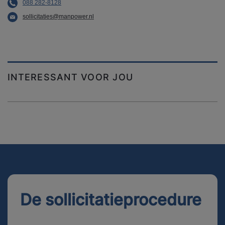
088 282-8128
sollicitaties@manpower.nl
INTERESSANT VOOR JOU
De sollicitatieprocedure