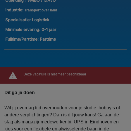
Opleiding :
VMBO / MAVO
Industrie:
Transport over land
Specialisatie:
Logistiek
Minimale ervaring:
0-1 jaar
Fulltime/Parttime:
Parttime
Deze vacature is niet meer beschikbaar
Dit ga je doen
Wil jij overdag tijd overhouden voor je studie, hobby’s of
andere verplichtingen? Dan is dit jouw kans! Ga aan de
slag als magazijnmedewerker bij UPS in Eindhoven en
kies voor een flexibele en afwisselende baan in de