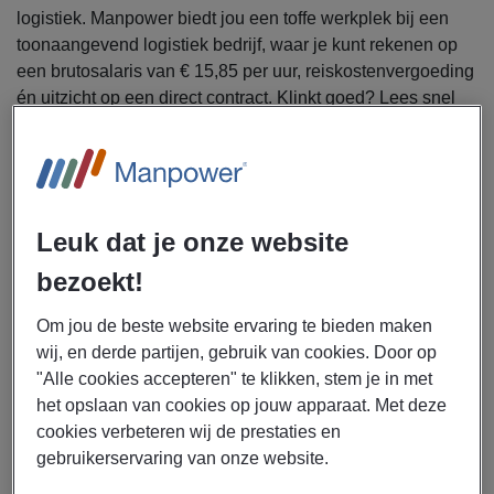
logistiek. Manpower biedt jou een toffe werkplek bij een
toonaangevend logistiek bedrijf, waar je kunt rekenen op
een brutosalaris van € 15,85 per uur, reiskostenvergoeding
én uitzicht op een direct contract. Klinkt goed? Lees snel
verder en solliciteer direct!
Voor UPS in Eindhoven zoekt uitzendbureau
Manpower magazijnmedewerkers voor de
middagdienst.
Leuk dat je onze website
bezoekt!
Let op! In deze functie kun jij snel beginnen! Solliciteer dus
direct als jij gegarandeerd wilt zijn van een nieuwe baan.
Om jou de beste website ervaring te bieden maken
wij, en derde partijen, gebruik van cookies. Door op
Als magazijnmedewerker bij UPS werk je altijd in een
"Alle cookies accepteren" te klikken, stem je in met
team, wat zorgt voor een combinatie tussen hard werken
het opslaan van cookies op jouw apparaat. Met deze
en gezelligheid. In deze functie werk jij zorgvuldig en
cookies verbeteren wij de prestaties en
nauwkeurig en met aandacht voor targets waarbij je de
gebruikerservaring van onze website.
volgende werkzaamheden verricht: