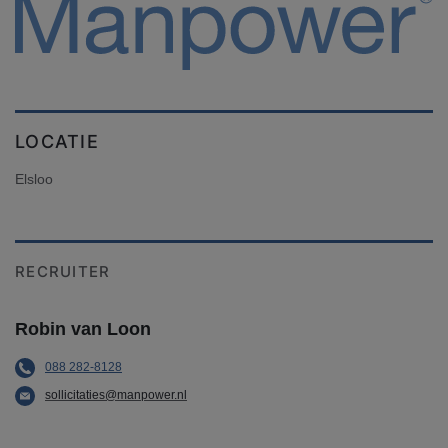
LOCATIE
Elsloo
RECRUITER
Robin van Loon
088 282-8128
sollicitaties@manpower.nl