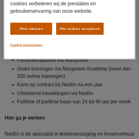
Brutosalaris van € 14,99 per uur
cookies verbeteren wij de prestaties en
Basissalaris vanaf € 11,52 per uur (jongeren starten
gebruikerservaring van onze website.
hier, na 6 maanden tot € 15 per uur)
Toeslag van 22,5% tussen 19.00 en 20.00 uur
Alles afwijzen
Alle cookies accepteren
Toeslag van 45% na 20.00 uur
Eindejaarstoeslag van 5,33%
Cookie-instellingen
Reiskostenvergoeding tot € 12,- netto per dag
Pensioenopbouw via Manpower
Gratis trainingen via Manpower Academy (meer dan
200 online trainingen)
Kans op contract bij Nedlin na een jaar
Uitstekend inwerktraject via Nedlin
Fulltime of parttime baan van 24 tot 40 uur per week
Hier ga je werken
Nedlin is de specialist in textielverzorging en linnenverhuur