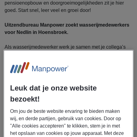
pensioenopbouw en doorgroeimogelijkheden zit je hier
goed. Start snel, leer veel en groei door!
Uitzendbureau Manpower zoekt wasserijmedewerkers
voor Nedlin in Hoensbroek.
Als wasserijmedewerker werk je samen met je collega’s
om dagelijks bergen was weg te werken voor
zorginstellingen, ziekenhuizen en hotels. Jouw taken:
Sorteren van binnengekomen wasgoed
Vouwen, inpakken en verwerken van schoon textiel
Controleren van hygiëne en kwaliteit
Leuk dat je onze website
Meehelpen aan een schone en veilige
bezoekt!
werkomgeving
Ondersteunen van collega’s op verschillende
Om jou de beste website ervaring te bieden maken
werkstations
wij, en derde partijen, gebruik van cookies. Door op
"Alle cookies accepteren" te klikken, stem je in met
Dit krijg je
het opslaan van cookies op jouw apparaat. Met deze