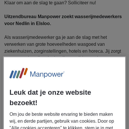
Klaar om aan de slag te gaan? Solliciteer nu!
Uitzendbureau Manpower zoekt wasserijmedewerkers
voor Nedlin in Elsloo.
Als wasserijmedewerker ga je aan de slag met het
verwerken van grote hoeveelheden wasgoed van
ziekenhuizen, zorginstellingen, hotels en horeca. Jij zorgt
samen met je collega’s dat alles op tijd en netjes weer
klaarstaat voor transport. Je werkzaamheden zijn onder
andere:
Sorteren en vouwen van binnengekomen was
Inpakken van wasgoed voor verzending
Leuk dat je onze website
Bijvullen en bedienen van was- en vouwmachines
bezoekt!
Controleren van de kwaliteit van het schone
wasgoed
Om jou de beste website ervaring te bieden maken
Zorgen voor een nette en veilige werkplek
wij, en derde partijen, gebruik van cookies. Door op
"Alle cookies accepteren" te klikken, stem je in met