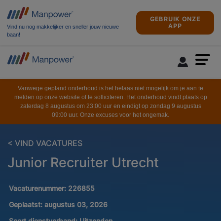
GEBRUIK ONZE
APP
Vind nu nog makkelijker en sneller jouw nieuwe
baan!
Vanwege gepland onderhoud is het helaas niet mogelijk om je aan te
melden op onze website of te solliciteren. Het onderhoud vindt plaats op
zaterdag 8 augustus om 23:00 uur en eindigt op zondag 9 augustus
09:00 uur. Onze excuses voor het ongemak.
< VIND VACATURES
Junior Recruiter Utrecht
Vacaturenummer:
226855
Geplaatst:
augustus 03, 2026
Soort dienstverband:
Uitzenden