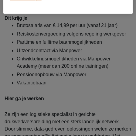
instroom.
Dit krijg je
Brutosalaris van € 14,99 per uur (vanaf 21 jaar)
Reiskostenvergoeding volgens regeling werkgever
Parttime en fulltime baanmogelijkheden
Uitzendcontract via Manpower
Ontwikkelingsmogelijkheden via Manpower
Academy (meer dan 200 online trainingen)
Pensioenopbouw via Manpower
Vakantiebaan
Hier ga je werken
Ze zijn een logistieke specialist in gerichte
drukwerkverspreiding met een sterk landelijk netwerk.
Door slimme, data-gedreven oplossingen weten ze merken