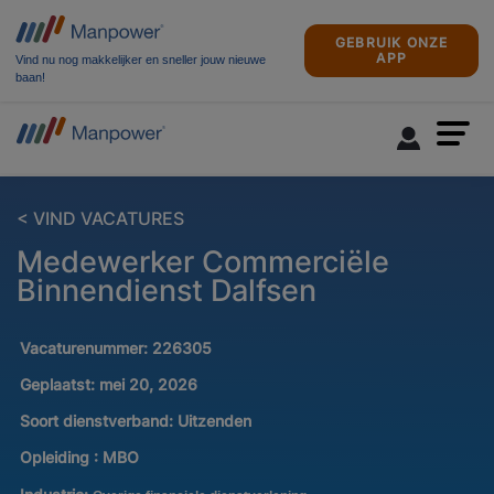
GEBRUIK ONZE
APP
Vind nu nog makkelijker en sneller jouw nieuwe
baan!
< VIND VACATURES
Medewerker Commerciële
Binnendienst Dalfsen
Vacaturenummer:
226305
Geplaatst:
mei 20, 2026
Soort dienstverband:
Uitzenden
Opleiding :
MBO