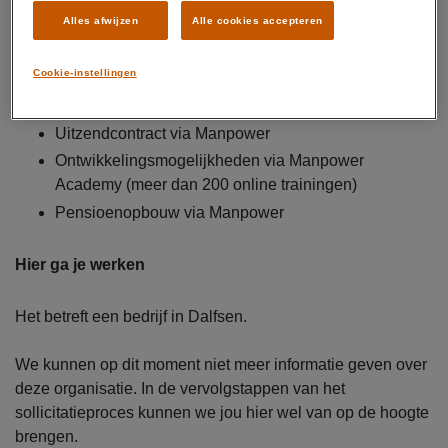
Alles afwijzen
Alle cookies accepteren
Dit krijg je
Brutosalaris van € 2.500,- tot € 3.200,- per maand
Cookie-instellingen
Reiskostenvergoeding volgens cao
Parttime of fulltime baan van 32 tot 40 uur per week
Uitzendcontract via Manpower
Ontwikkelingsmogelijkheden via Manpower
Academy (meer dan 200 online trainingen)
Pensioenopbouw via Manpower
Hier ga je werken
Het betreft een bedrijf in Dalfsen.
We kunnen op dit moment niet meer informatie geven over
deze organisatie. In de vervolgstappen van het
sollicitatieproces kunnen we jou hier wel van op de hoogte
brengen.