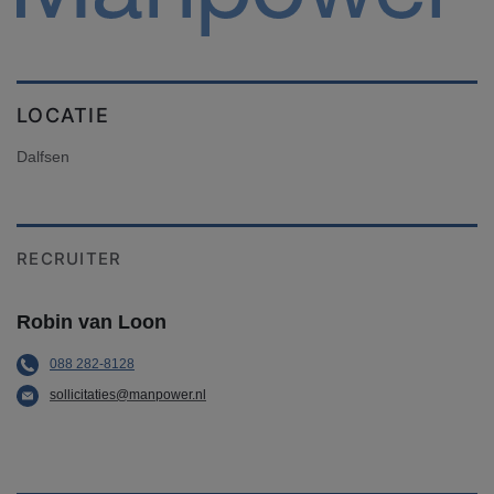
LOCATIE
Dalfsen
RECRUITER
Robin van Loon
088 282-8128
sollicitaties@manpower.nl