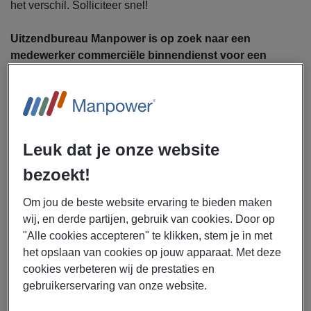
het verschil. Solliciteer snel!
Uitzendbureau Manpower is op zoek naar een
medewerker commerciële binnendienst voor een
werkgever in Dalfsen.
In deze commerciële functie ben je tijdens een werkdag
onder andere bezig met het:
Actief klantencontact onderhouden
Leuk dat je onze website
Klantbehoeften in kaart brengen en hen adviseren
bezoekt!
over producten en diensten
Meewerken aan het uitbreiden van ons
Om jou de beste website ervaring te bieden maken
klantenbestand
wij, en derde partijen, gebruik van cookies. Door op
Uitvoeren van administratieve taken en sales
"Alle cookies accepteren" te klikken, stem je in met
administratie bijhouden
het opslaan van cookies op jouw apparaat. Met deze
Eventueel meewerken aan (markt)analyses en het
cookies verbeteren wij de prestaties en
bedenken van commerciële strategieën
gebruikerservaring van onze website.