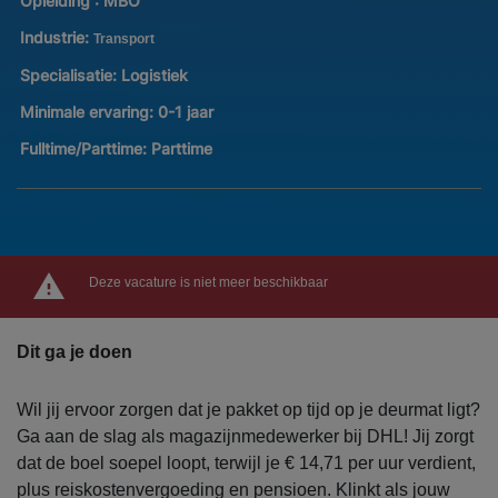
Opleiding :
MBO
Industrie:
Transport
Specialisatie:
Logistiek
Minimale ervaring:
0-1 jaar
Fulltime/Parttime:
Parttime
Deze vacature is niet meer beschikbaar
Dit ga je doen
Wil jij ervoor zorgen dat je pakket op tijd op je deurmat ligt?
Ga aan de slag als magazijnmedewerker bij DHL! Jij zorgt
dat de boel soepel loopt, terwijl je € 14,71 per uur verdient,
plus reiskostenvergoeding en pensioen. Klinkt als jouw