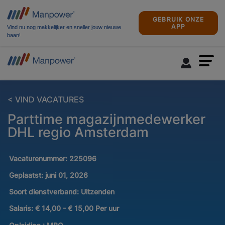
GEBRUIK ONZE
APP
Vind nu nog makkelijker en sneller jouw nieuwe
baan!
< VIND VACATURES
Parttime magazijnmedewerker
DHL regio Amsterdam
Vacaturenummer:
225096
Geplaatst:
juni 01, 2026
Soort dienstverband:
Uitzenden
Salaris:
€ 14,00 - € 15,00 Per uur