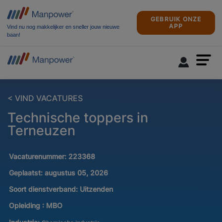
GEBRUIK ONZE
APP
Vind nu nog makkelijker en sneller jouw nieuwe
baan!
< VIND VACATURES
Technische toppers in
Terneuzen
Vacaturenummer:
223368
Geplaatst:
augustus 05, 2026
Soort dienstverband:
Uitzenden
Opleiding :
MBO