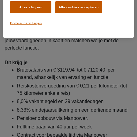
🔹
Turnarounds & verbetertrajecte
n – Onderhoudsstops
Alles afwijzen
Alle cookies accepteren
en reliability-initiatieven begeleiden
Cookie-instellingen
We bekijken samen waar jouw talenten het beste tot hun
recht komen. Tijdens een persoonlijk gesprek brengen we
jouw vaardigheden in kaart en matchen we je met de
perfecte functie.
Dit krijg je
Brutosalaris van € 3119,94 tot € 7120,40 per
maand, afhankelijk van ervaring en functie
Reiskostenvergoeding van € 0,21 per kilometer (tot
75 kilometer enkele reis)
8,0% vakantiegeld en 29 vakantiedagen
8,33% eindejaarsuitkering en een dertiende maand
Pensioenopbouw via Manpower.
Fulltime baan van 40 uur per week
Contract voor bepaalde tijd via Manpower