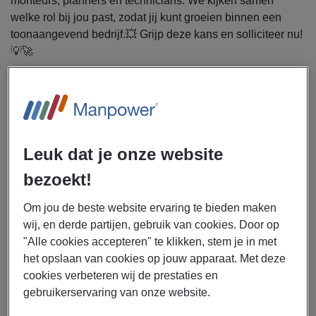
monteurs, planners en technicians. We kijken samen
welke rol bij jou past, zodat jij kunt groeien binnen een
toonaangevend bedrijf.💥 Grijp deze kans en solliciteer nu!
💡🚀
Voor een bedrijf in Terneuzen is Manpower op zoek
naar nieuwe technische talenten!
Afhankelijk van jouw ervaring en ambities kun je aan de
Leuk dat je onze website
slag als Planner, Technician of Turnaround Specialist. Jij
speelt een cruciale rol in het onderhoud en de
bezoekt!
betrouwbaarheid van installaties.
Om jou de beste website ervaring te bieden maken
🔹
Onderhoud & storingen
– Diagnoses stellen,
wij, en derde partijen, gebruik van cookies. Door op
storingen verhelpen en onderhoud uitvoeren
"Alle cookies accepteren" te klikken, stem je in met
🔹
Preventief onderhoud
– Inspecties en
het opslaan van cookies op jouw apparaat. Met deze
onderhoudsplannen optimaliseren
cookies verbeteren wij de prestaties en
🔹
Planning & coördinatie
– Onderhoudsplannen en
gebruikerservaring van onze website.
werkorders opstellen