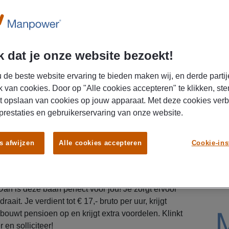
lltime
 dat je onze website bezoekt!
U
 de beste website ervaring te bieden maken wij, en derde partij
k van cookies. Door op "Alle cookies accepteren" te klikken, ste
t opslaan van cookies op jouw apparaat. Met deze cookies ver
 prestaties en gebruikerservaring van onze website.
s afwijzen
Alle cookies accepteren
Cookie-ins
zijnmedewerker? Dit is je kans! Ben jij ook een
 bezig is? Vind je het fijn om in een afwisselende
n is deze baan perfect voor jou! Je zorgt ervoor
aait. Je verdient tot € 17,- bruto per uur, krijgt
bouwt pensioen op en krijgt extra voordelen. Klinkt
en solliciteer!