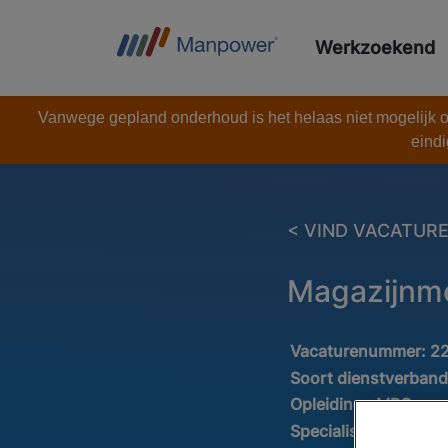
Werkzoekend
Vanwege gepland onderhoud is het helaas niet mogelijk om
eindi
< VIND VACATUR
Magazijnm
Vacaturenummer:
2
Soort dienstverban
Opleiding :
MBO
Specialisatie:
Logist