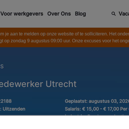
Voor werkgevers
Over Ons
Blog
Vac
 je aan te melden op onze website of te solliciteren. Het onde
gt op zondag 9 augustus 09:00 uur. Onze excuses voor het on
ES
edewerker Utrecht
22188
Geplaatst:
augustus 03, 202
d:
Uitzenden
Salaris:
€ 15,00 - € 17,00 Per
Industrie:
Overige productie
iek
Minimale ervaring:
0-1 jaar