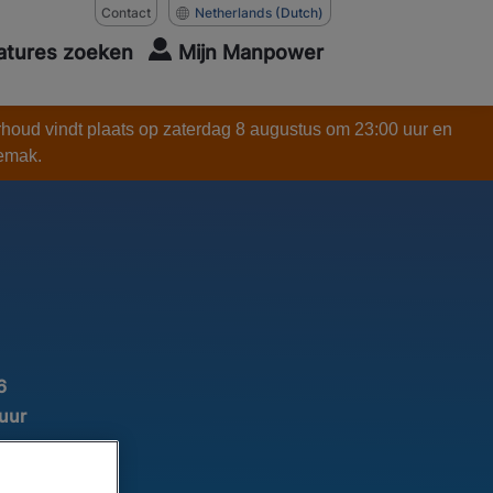
Contact
Netherlands
(Dutch)
atures zoeken
Mijn Manpower
rhoud vindt plaats op zaterdag 8 augustus om 23:00 uur en
gemak.
6
 uur