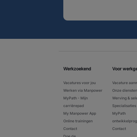
Werkzoekend
Voor werkg
Vacatures voor jou
Vacature aan
Werken via Manpower
Onze dienste
MyPath - Mijn
Werving & sel
carrièrepad
Specialisaties
My Manpower App
MyPath
Online trainingen
ontwikkelpr
Contact
Contact
Doe de