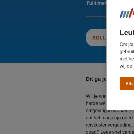
Fulltime/Parttime:
Fu
Leuk
SOLLICITEER N
Om jou
gebrui
met he
wij de
Dit ga je doen
Alle
Wil je werken als maga
harde werker die graag
omgeving te werken? Da
dat het magazijn goed dr
reiskostenvergoeding, 
goed? Lees snel verder 