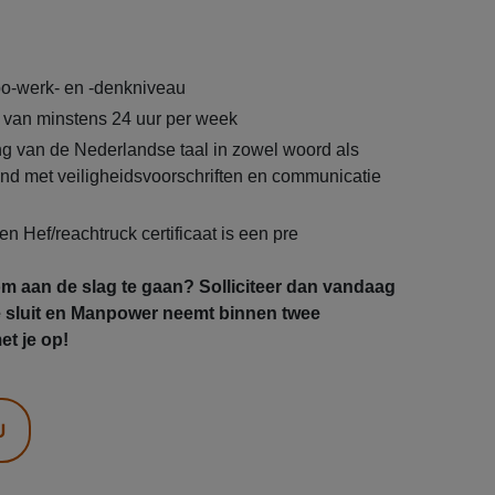
o-werk- en -denkniveau
 van minstens 24 uur per week
 van de Nederlandse taal in zowel woord als
band met veiligheidsvoorschriften en communicatie
een Hef/reachtruck certificaat is een pre
om aan de slag te gaan? Solliciteer dan vandaag
e sluit en Manpower neemt binnen twee
t je op!
U