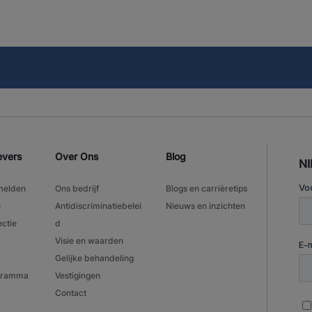
evers
Over Ons
Blog
N
melden
Ons bedrijf
Blogs en carrièretips
n
Antidiscriminatiebelei
Nieuws en inzichten
ectie
d
Visie en waarden
Gelijke behandeling
ogramma
Vestigingen
Contact