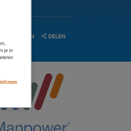
OPSLAAN
DELEN
en,
m je in
beteren
tellingen