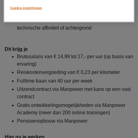
Samenwerken en coördineren met externe
Cookie-instellingen
leveranciers om processen soepel te laten verlopen
Uitvoeren van administratieve taken met een
technische affiniteit of achtergrond
Dit krijg je
Brutosalaris van € 14,99 tot 17,- per uur (op basis van
ervaring)
Reiskostenvergoeding van € 0,23 per kilometer
Fulltime baan van 40 uur per week
Uitzendcontract via Manpower met kans op een vast
contract
Gratis ontwikkelingsmogelijkheden via Manpower
Academy (meer dan 200 online trainingen)
Pensioenopbouw via Manpower
Hier ga je werken