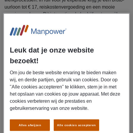
uurloon tot € 17, reiskostenvergoeding en een mooie
pensioenopbouw. Dit internationale bedrijf met een rijke
geschiedenis biedt volop kansen om je carrière verder te
ontwikkelen. Ben jij klaar om de regie over het proces te
nemen? Solliciteer nu!
Leuk dat je onze website
Uitzendbureau Manpower is voor een opdrachtgever
op zoek naar een
bezoekt!
maintenance coördinator in Amersfoort.
Om jou de beste website ervaring te bieden maken
Als maintenance coördinator ga jij je bezighouden met de
wij, en derde partijen, gebruik van cookies. Door op
volgende werkzaamheden:
"Alle cookies accepteren" te klikken, stem je in met
Organiseren van monitoring, onderhoud en reparatie
het opslaan van cookies op jouw apparaat. Met deze
van diverse machines en elektrische apparaten,
cookies verbeteren wij de prestaties en
zoals extruders, expanders en
gebruikerservaring van onze website.
hoogspanningsbestralers
Implementeren van nieuwe projecten en het doen
Alles afwijzen
Alle cookies accepteren
van aanbevelingen voor verbeteringen