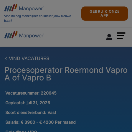
GEBRUIK ONZE
APP
Vind nu nog makkelijker en sneller jouw nieuwe
baan!
< VIND VACATURES
Procesoperator Roermond Vapro
A of Vapro B
Vacaturenummer:
220645
Geplaatst:
juli 31, 2026
Soort dienstverband:
Vast
Salaris:
€ 3900 - € 4200 Per maand