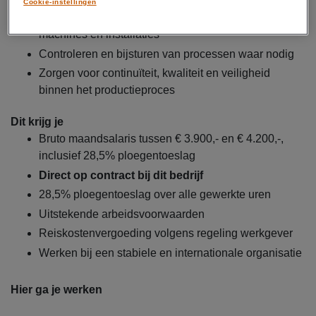
Cookie-instellingen
Signaleren en oplossen van kleine storingen aan
machines en installaties
Controleren en bijsturen van processen waar nodig
Zorgen voor continuïteit, kwaliteit en veiligheid
binnen het productieproces
Dit krijg je
Bruto maandsalaris tussen € 3.900,- en € 4.200,-,
inclusief 28,5% ploegentoeslag
Direct op contract bij dit bedrijf
28,5% ploegentoeslag over alle gewerkte uren
Uitstekende arbeidsvoorwaarden
Reiskostenvergoeding volgens regeling werkgever
Werken bij een stabiele en internationale organisatie
Hier ga je werken