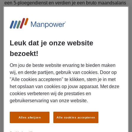
een 5-ploegendienst en verdien je een bruto maandsalaris
tussen
€ 3.900,- en € 4.200,-, inclusief 28,5%
ploegentoeslag
, ontvang je
reiskostenvergoeding
en
kom je
direct in dienst
bij een internationaal opererend
bedrijf met een prettige, professionele sfeer. Klinkt dit als
jouw ideale volgende stap? Lees dan snel verder en
Leuk dat je onze website
solliciteer meteen!
bezoekt!
Manpower is op zoek naar een procesoperator voor
Om jou de beste website ervaring te bieden maken
een werkgever in Roermond.
wij, en derde partijen, gebruik van cookies. Door op
"Alle cookies accepteren" te klikken, stem je in met
In deze uitdagende
operatorfunctie
ben je
het opslaan van cookies op jouw apparaat. Met deze
verantwoordelijk voor een soepel en veilig
cookies verbeteren wij de prestaties en
productieproces. Je werkzaamheden bestaan onder
gebruikerservaring van onze website.
andere uit:
Bedienen en bewaken van geavanceerde machines
en apparatuur
Alles afwijzen
Alle cookies accepteren
Registreren van productiegegevens en afwijkingen in
een computersysteem