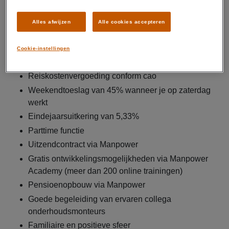
Verrichten van technische
schoonmaakwerkzaamheden aan robots en
Alles afwijzen
Alle cookies accepteren
machines
Dit krijg je
Cookie-instellingen
Brutosalaris van € 14,99 (vanaf 21 jaar en ouder)
Reiskostenvergoeding conform cao
Weekendtoeslag van 45% wanneer je op zaterdag
werkt
Eindejaarsuitkering van 5,33%
Parttime functie
Uitzendcontract via Manpower
Gratis ontwikkelingsmogelijkheden via Manpower
Academy (meer dan 200 online trainingen)
Pensioenopbouw via Manpower
Goede begeleiding van ervaren collega
onderhoudsmonteurs
Familiaire en positieve sfeer