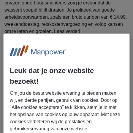
ervaren onderhoudsmonteurs zorg je ervoor dat de
wasserij soepel blijft draaien. Je profiteert van goede
arbeidsvoorwaarden, zoals een bruto uurloon van € 14,99,
weekendtoeslag, reiskostenvergoeding en volop kansen
om te leren en groeien. Lees verder!
Uitzendbureau Manpower is voor Nedlin op zoek naar
een jobstudent technische dienst voor meerdere
locaties.
Leuk dat je onze website
Als jobstudent technische dienst ga jij je bezighouden met
bezoekt!
de volgende werkzaamheden:
Verrichten van eenvoudige technische
Om jou de beste website ervaring te bieden maken
werkzaamheden
wij, en derde partijen, gebruik van cookies. Door op
Ondersteunen bij preventief onderhoud aan moderne
"Alle cookies accepteren" te klikken, stem je in met
machines en het verhelpen van storingen
het opslaan van cookies op jouw apparaat. Met deze
Assisteren bij elektronische en mechanische
cookies verbeteren wij de prestaties en
revisies
gebruikerservaring van onze website.