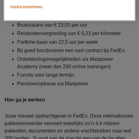
zien? Bekijk het filmpje onderaan de pagina!
Cookie-instellingen
Dit krijg je
Brutosalaris van € 15,01 per uur
Reiskostenvergoeding van € 0,23 per kilometer
Parttime baan van 22,5 uur per week
Bij goed functioneren een vast contract bij FedEx
Ontwikkelingsmogelijkheden via Manpower
Academy (meer dan 200 online trainingen)
Functie voor lange termijn
Pensioenopbouw via Manpower
Hier ga je werken
Jouw nieuwe opdrachtgever is FedEx. Deze internationale
pakketvervoerder vervoert wekelijks zo’n 4,4 miljoen
pakketten, documenten en andere vrachtstukken naar wel
200 landen. Jij gaat aan de slag bij een van de locaties,