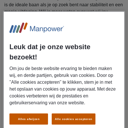
is de ideale baan als je op zoek bent naar stabiliteit en een
mooie uitdaging. Wil je meer weten over wat wij jou
kunnen bieden? Solliciteer nu!
Uitzendbureau Manpower is voor FedEx in Elst op
zoek naar meerdere magazijnmedewerkers in regio
Leuk dat je onze website
Arnhem
bezoekt!
Samen met je collega’s zorg je voor alle binnenkomende
pakketten en documenten en controleer je deze op inhoud.
Om jou de beste website ervaring te bieden maken
Verder ga jij je bezighouden met de volgende taken:
wij, en derde partijen, gebruik van cookies. Door op
Controleren van alle pakketten met een x-ray
"Alle cookies accepteren" te klikken, stem je in met
Sorteren van alle pakketten op de lopende band
het opslaan van cookies op jouw apparaat. Met deze
cookies verbeteren wij de prestaties en
Zorgen dat pakketten in de juiste bus uitkomen
gebruikerservaring van onze website.
Tillen van lichte tot zwaardere pakketten
Alles afwijzen
Alle cookies accepteren
Zien hoe jouw werkdag bij FedEx er ongeveer uit zal