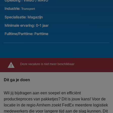
Opleiding :
VMBO / MAVO
Industrie:
Transport
Specialisatie:
Magazijn
Minimale ervaring:
0-1 jaar
Fulltime/Parttime:
Parttime
Deze vacature is niet meer beschikbaar
Dit ga je doen
Wil jij bijdragen aan een soepel en efficiënt
productieproces van pakketjes? Dit is jouw kans! Voor de
locatie in de regio Arnhem zoekt FedEx meerdere logistiek
medewerkers die voor langere tijd aan de slag kunnen. Dit