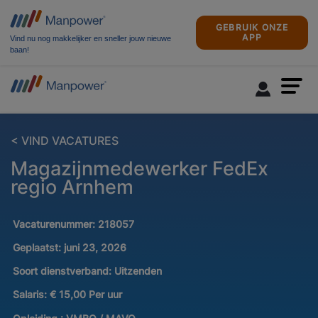
GEBRUIK ONZE
APP
Vind nu nog makkelijker en sneller jouw nieuwe
baan!
< VIND VACATURES
Magazijnmedewerker FedEx
regio Arnhem
Vacaturenummer:
218057
Geplaatst:
juni 23, 2026
Soort dienstverband:
Uitzenden
Salaris:
€ 15,00 Per uur