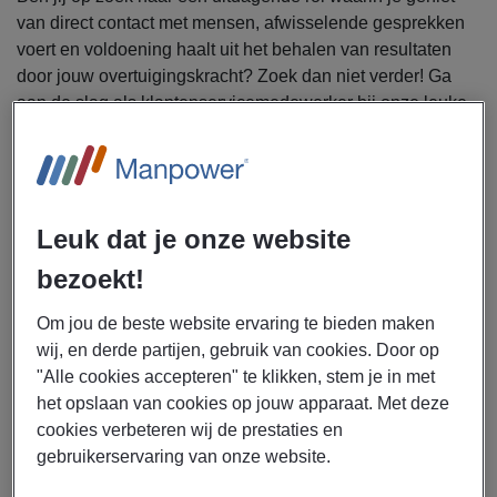
van direct contact met mensen, afwisselende gesprekken
voert en voldoening haalt uit het behalen van resultaten
door jouw overtuigingskracht? Zoek dan niet verder! Ga
aan de slag als klantenservicemedewerker bij onze leuke
opdrachtgever en ontvang een bruto uurloon van € 16,25,
reiskostenvergoeding en een pensioenregeling.
Bovendien werk je in een energieke omgeving waar jouw
talenten worden gewaardeerd. Wil je deze kans grijpen?
Leuk dat je onze website
Solliciteer vandaag nog!
bezoekt!
Uitzendbureau Manpower zoekt een
klantenservicemedewerker sales voor een bedrijf in
Om jou de beste website ervaring te bieden maken
Utrecht.
wij, en derde partijen, gebruik van cookies. Door op
"Alle cookies accepteren" te klikken, stem je in met
Als klantenservicemedewerker ga jij je bezighouden met
het opslaan van cookies op jouw apparaat. Met deze
de volgende werkzaamheden:
cookies verbeteren wij de prestaties en
Onderhouden van telefonisch, mail-, chat- en
gebruikerservaring van onze website.
appcontact met zowel oude als nieuwe bezorgers en