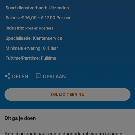
Soort dienstverband:
Uitzenden
Salaris:
€ 16,00 - € 17,00 Per uur
Industrie:
Post en koeriers
Specialisatie:
Klantenservice
Minimale ervaring:
0-1 jaar
Fulltime/Parttime:
Fulltime
DELEN
OPSLAAN
SOLLICITEER NU
Dit ga je doen
Ben jij op zoek naar een uitdagende rol waarin je geniet