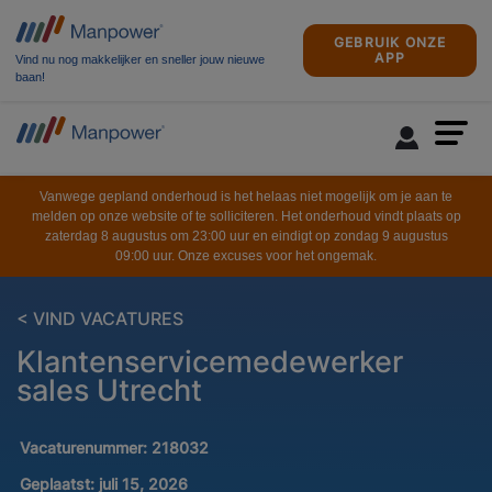
GEBRUIK ONZE
APP
Vind nu nog makkelijker en sneller jouw nieuwe
baan!
Vanwege gepland onderhoud is het helaas niet mogelijk om je aan te
melden op onze website of te solliciteren. Het onderhoud vindt plaats op
zaterdag 8 augustus om 23:00 uur en eindigt op zondag 9 augustus
09:00 uur. Onze excuses voor het ongemak.
< VIND VACATURES
Klantenservicemedewerker
sales Utrecht
Vacaturenummer:
218032
Geplaatst:
juli 15, 2026