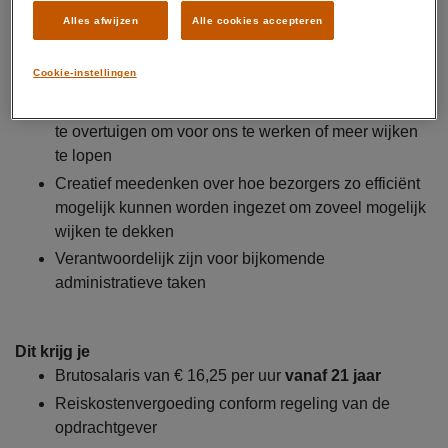
hun ouders
Alles afwijzen
Alle cookies accepteren
Informeren van bezorgers over het proces en wat zij
kunnen verwachten
Cookie-instellingen
Uitvoeren van outbound salesactiviteiten door actief
potentiële en bestaande bezorgers te benaderen en
te overtuigen om voor ons te werken of meer wijken
te lopen
Creatief meedenken over hoe bezorgers zo efficiënt
mogelijk kunnen worden ingezet om zoveel mogelijk
wijken te dekken
Verantwoordelijk zijn voor bijkomende
administratieve taken
Dit krijg je
Brutosalaris van € 16,25 per uur
vanaf 21 jaar
Reiskostenvergoeding conform regeling van de
opdrachtgever