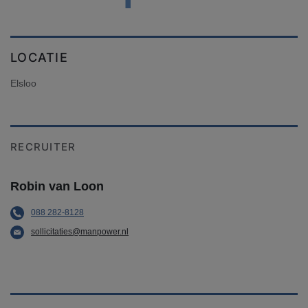
LOCATIE
Elsloo
RECRUITER
Robin van Loon
088 282-8128
sollicitaties@manpower.nl