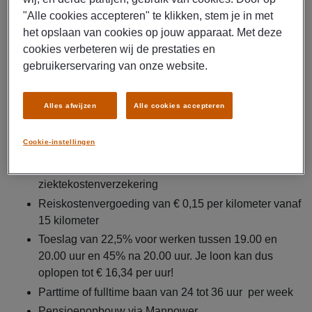
voornamelijk wasgoed binnen van zorginstellingen,
"Alle cookies accepteren" te klikken, stem je in met
ziekenhuizen, hotels en horeca.
het opslaan van cookies op jouw apparaat. Met deze
cookies verbeteren wij de prestaties en
Dit krijg je
gebruikerservaring van onze website.
Brutosalaris van € 14,99 per uur (na zes maanden
Alles afwijzen
Alle cookies accepteren
loopt dit op naar € 15,45 per uur)
Kans op een direct contract bij Nedlin
Cookie-instellingen
Bij vast contract bij Nedlin ontvang jij een
eindejaarsuitkering van 8,33% en een collectieve
ziektekostenverzekering
Reiskostenvergoeding van € 0,15 per kilometer vanaf
15 kilometer
Toeslag van 22,5% voor werken tussen 19.00 en
20.00 uur en 45% na 20.00 uur. Je loon kan dus
oplopen tot € 16,34 per uur!
Parttime of fulltime baan van 24 tot 36 uur per week
Pensioenopbouw via Manpower