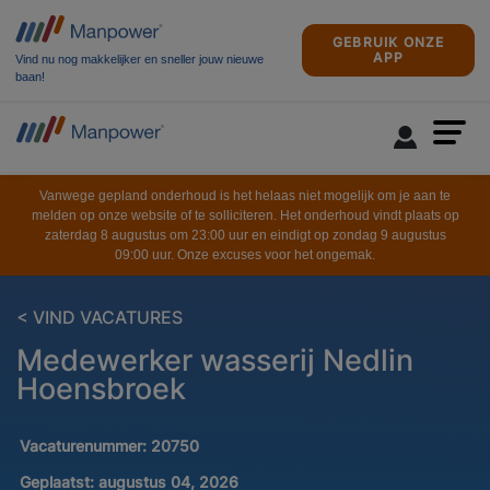
GEBRUIK ONZE
APP
Vind nu nog makkelijker en sneller jouw nieuwe
baan!
Vanwege gepland onderhoud is het helaas niet mogelijk om je aan te
melden op onze website of te solliciteren. Het onderhoud vindt plaats op
zaterdag 8 augustus om 23:00 uur en eindigt op zondag 9 augustus
09:00 uur. Onze excuses voor het ongemak.
< VIND VACATURES
Medewerker wasserij Nedlin
Hoensbroek
Vacaturenummer:
20750
Geplaatst:
augustus 04, 2026