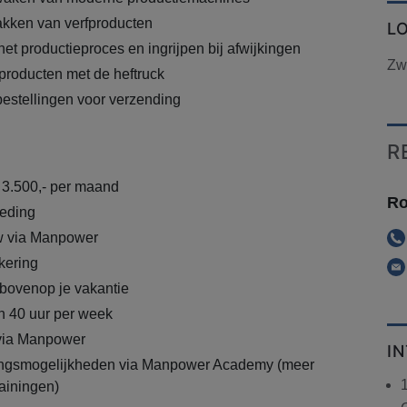
akken van verfproducten
L
et productieproces en ingrijpen bij afwijkingen
Zw
producten met de heftruck
bestellingen voor verzending
R
€ 3.500,- per maand
Ro
eding
 via Manpower
kering
bovenop je vakantie
n 40 uur per week
 via Manpower
I
lingsmogelijkheden via Manpower Academy (meer
rainingen)