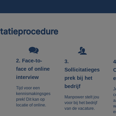
itatieprocedure
2. Face-to-
3.
4
face of online
Sollicitatieges
C
interview
prek bij het
e
bedrijf
Tijd voor een
J
kennismakingsges
c
Manpower stelt jou
prek! Dit kan op
a
voor bij het bedrijf
locatie of online.
w
van de vacature.
e