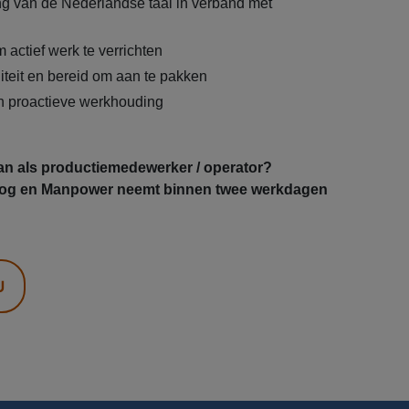
g van de Nederlandse taal in verband met
m actief werk te verrichten
teit en bereid om aan te pakken
n proactieve werkhouding
aan als productiemedewerker / operator?
 nog en Manpower neemt binnen twee werkdagen
U