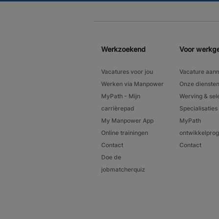
Werkzoekend
Voor werkg
Vacatures voor jou
Vacature aan
Werken via Manpower
Onze dienste
MyPath - Mijn
Werving & sel
carrièrepad
Specialisaties
My Manpower App
MyPath
Online trainingen
ontwikkelpr
Contact
Contact
Doe de
jobmatcherquiz