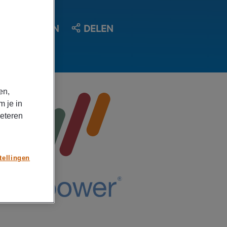
OPSLAAN
DELEN
en,
m je in
beteren
tellingen