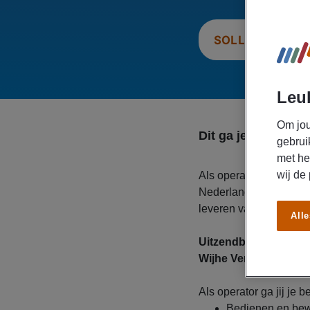
SOLLICITEER N
Leuk
Om jou
Dit ga je doen
gebrui
met he
wij de
Als operator bij onze o
Nederland produceren.
leveren van kwaliteit 
Alle
Uitzendbureau Manpo
Wijhe Verf in Zwolle.
Als operator ga jij j
Bedienen en be