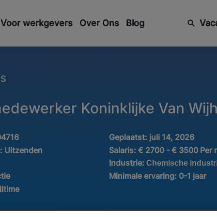
Voor werkgevers
Over Ons
Blog
Vac
ES
edewerker Koninklijke Van Wijh
04716
Geplaatst:
juli 14, 2026
d:
Uitzenden
Salaris:
€ 2700 - € 3500 Per
Industrie:
Chemische industr
tie
Minimale ervaring:
0-1 jaar
lltime