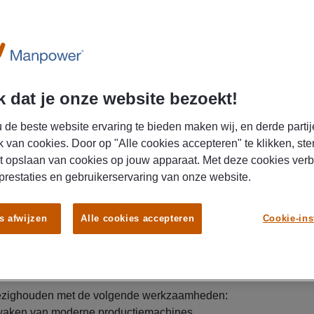
U
 dat je onze website bezoekt!
 de beste website ervaring te bieden maken wij, en derde partij
k van cookies. Door op "Alle cookies accepteren" te klikken, ste
t opslaan van cookies op jouw apparaat. Met deze cookies ver
 prestaties en gebruikerservaring van onze website.
pdrachtgever in Zwolle ga jij de beste verf van
 Dit doe je samen met een hecht team waarbij het
en innovatieve producten hoog in het vaandel staat.
s afwijzen
Alle cookies accepteren
Cookie-ins
wer zoekt een operator voor Koninklijke Van
e bezighouden met de volgende werkzaamheden:
waken van moderne productiemachines