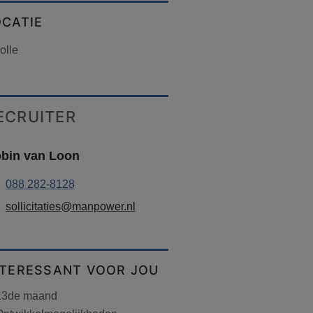
OCATIE
olle
ECRUITER
bin van Loon
088 282-8128
sollicitaties@manpower.nl
NTERESSANT VOOR JOU
13de maand