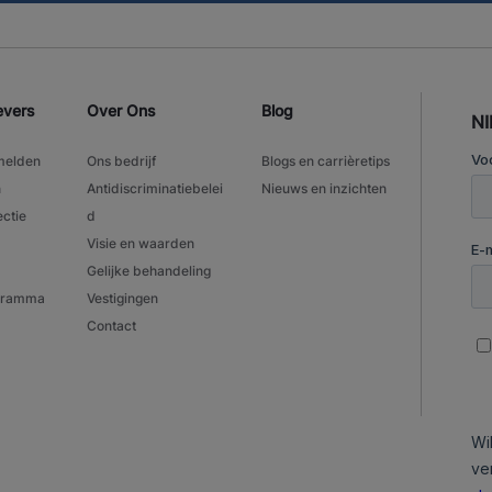
evers
Over Ons
Blog
N
melden
Ons bedrijf
Blogs en carrièretips
n
Antidiscriminatiebelei
Nieuws en inzichten
ectie
d
Visie en waarden
Gelijke behandeling
ogramma
Vestigingen
Contact