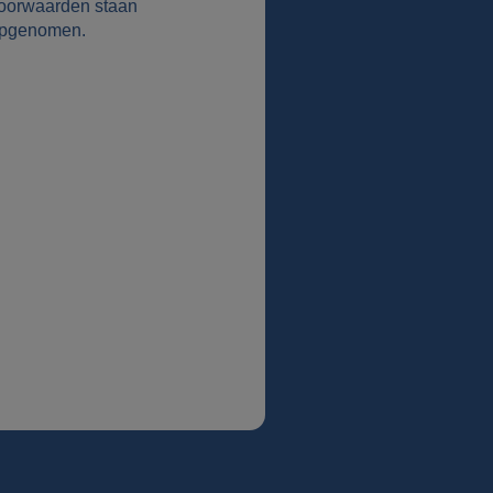
oorwaarden staan
pgenomen.