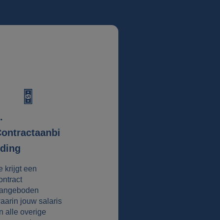
.
ontractaanbi
ding
e krijgt een
ontract
angeboden
aarin jouw salaris
n alle overige