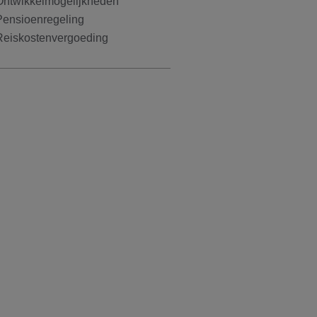
Ontwikkelmogelijkheden
Pensioenregeling
Reiskostenvergoeding