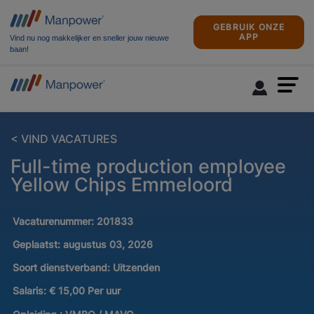
GEBRUIK ONZE
APP
Vind nu nog makkelijker en sneller jouw nieuwe
baan!
< VIND VACATURES
Full-time production employee
Yellow Chips Emmeloord
Vacaturenummer:
201833
Geplaatst:
augustus 03, 2026
Soort dienstverband:
Uitzenden
Salaris:
€ 15,00 Per uur