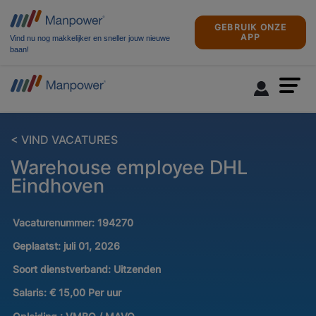
GEBRUIK ONZE
APP
Vind nu nog makkelijker en sneller jouw nieuwe
baan!
< VIND VACATURES
Warehouse employee DHL
Eindhoven
Vacaturenummer:
194270
Geplaatst:
juli 01, 2026
Soort dienstverband:
Uitzenden
Salaris:
€ 15,00 Per uur