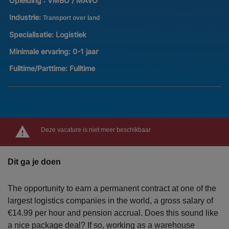
Opleiding :
VMBO / MAVO
Industrie:
Transport over land
Specialisatie:
Logistiek
Minimale ervaring:
0-1 jaar
Fulltime/Parttime:
Fulltime
Deze vacature is niet meer beschikbaar
Dit ga je doen
The opportunity to earn a permanent contract at one of the
largest logistics companies in the world, a gross salary of
€14.99 per hour and pension accrual. Does this sound like
a nice package deal? If so, working as a warehouse