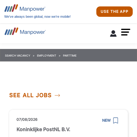
USE THE APP
We’ve always been global, now we’re mobile!
SEARCH VACANCY
EMPLOYMENT
PARTTIME
SEE ALL JOBS
07/08/2026
NEW
Koninklijke PostNL B.V.