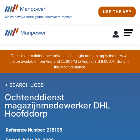
USE THE APP
We’ve always been global, now we’re mobile!
Due to site maintenance activities, the login and job apply features will
not be available from Aug 2nd 11:00 PM to August 3rd 9:00 AM. Sorry for
the inconvenience.
< SEARCH JOBS
Ochtenddienst
magazijnmedewerker DHL
Hoofddorp
Reference Number:
218105