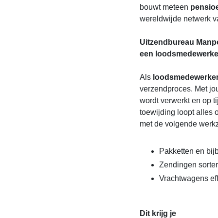
bouwt meteen
pensio
wereldwijde netwerk v
Uitzendbureau Manpo
een loodsmedewerke
Als
loodsmedewerke
verzendproces. Met jou
wordt verwerkt en op ti
toewijding loopt alles o
met de volgende wer
Pakketten en bi
Zendingen sorte
Vrachtwagens eff
Dit krijg je