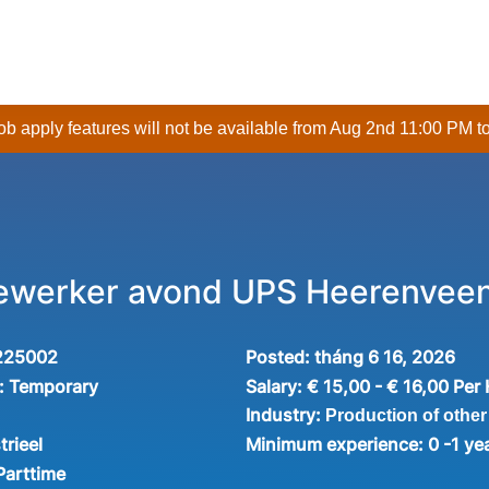
 job apply features will not be available from Aug 2nd 11:00 PM t
werker avond UPS Heerenvee
225002
Posted:
tháng 6 16, 2026
:
Temporary
Salary:
€ 15,00 - € 16,00 Per
Industry:
Production of other
trieel
Minimum experience:
0 -1 ye
Parttime