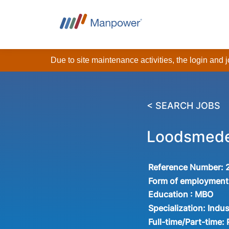
Due to site maintenance activities, the login and
< SEARCH JOBS
Loodsmede
Reference Number:
Form of employment
Education :
MBO
Specialization:
Indus
Full-time/Part-time: