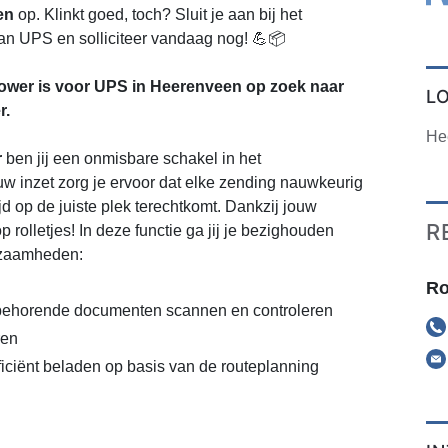
en
op. Klinkt goed, toch? Sluit je aan bij het
an UPS en solliciteer vandaag nog! 💪📦
wer is voor UPS in Heerenveen op zoek naar
L
r.
He
r
ben jij een onmisbare schakel in het
w inzet zorg je ervoor dat elke zending nauwkeurig
jd op de juiste plek terechtkomt. Dankzij jouw
R
p rolletjes! In deze functie ga jij je bezighouden
kzaamheden:
Ro
jbehorende documenten scannen en controleren
ren
iciënt beladen op basis van de routeplanning