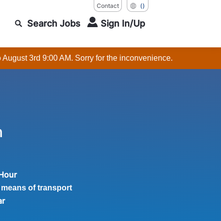
Contact
()
Search Jobs
Sign In/Up
o August 3rd 9:00 AM. Sorry for the inconvenience.
n
 Hour
 means of transport
ar