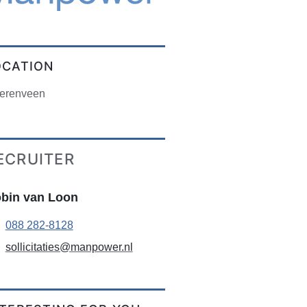
OCATION
erenveen
ECRUITER
bin van Loon
088 282-8128
sollicitaties@manpower.nl