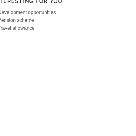
NTERESTING FOR YOU
Development opportunities
Pension scheme
Travel allowance