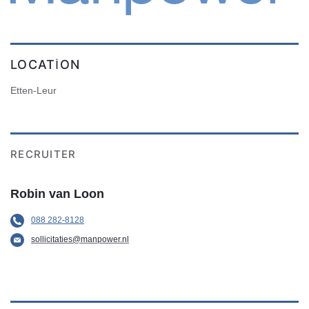
LOCATION
Etten-Leur
RECRUITER
Robin van Loon
088 282-8128
sollicitaties@manpower.nl