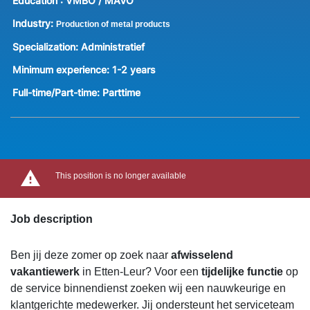
Education :
VMBO / MAVO
Industry:
Production of metal products
Specialization:
Administratief
Minimum experience:
1-2 years
Full-time/Part-time:
Parttime
This position is no longer available
Job description
Ben jij deze zomer op zoek naar
afwisselend
vakantiewerk
in Etten-Leur? Voor een
tijdelijke functie
op
de service binnendienst zoeken wij een nauwkeurige en
klantgerichte medewerker. Jij ondersteunt het serviceteam