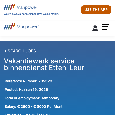
USE THE APP
We’ve always been global, now we’re mobile!
< SEARCH JOBS
Vakantiewerk service
binnendienst Etten-Leur
Reference Number:
235523
Posted:
Haziran 19, 2026
Form of employment:
Temporary
Salary:
€ 2600 - € 3000 Per Month