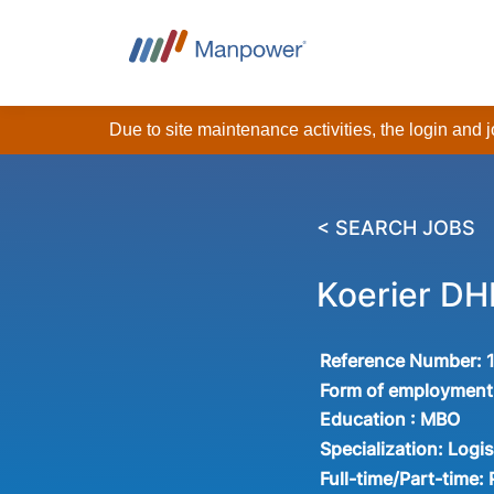
Due to site maintenance activities, the login and
< SEARCH JOBS
Koerier DH
Reference Number:
Form of employment
Education :
MBO
Specialization:
Logis
Full-time/Part-time: