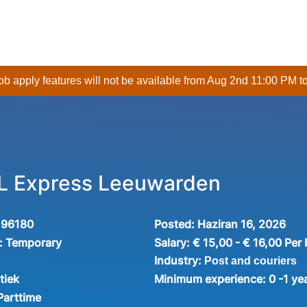
 job apply features will not be available from Aug 2nd 11:00 PM t
L Express Leeuwarden
196180
Posted:
Haziran 16, 2026
:
Temporary
Salary:
€ 15,00 - € 16,00 Per
Industry:
Post and couriers
tiek
Minimum experience:
0 -1 ye
Parttime