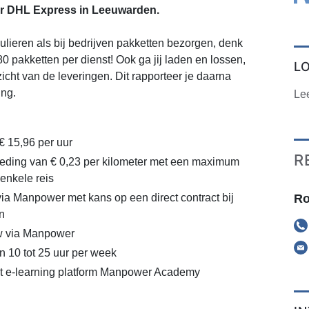
oor DHL Express in Leeuwarden.
iculieren als bij bedrijven pakketten bezorgen, denk
 80 pakketten per dienst! Ook ga jij laden en lossen,
L
icht van de leveringen. Dit rapporteer je daarna
ing.
Le
€ 15,96 per uur
R
eding van € 0,23 per kilometer met een maximum
enkele reis
Ro
via Manpower met kans op een direct contract bij
n
 via Manpower
n 10 tot 25 uur per week
ot e-learning platform Manpower Academy