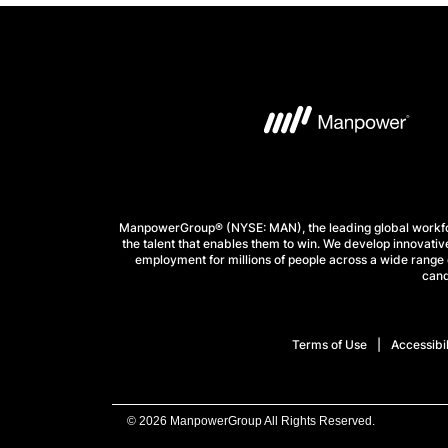
ManpowerGroup® (NYSE: MAN), the leading global workforc
the talent that enables them to win. We develop innovative
employment for millions of people across a wide range o
cand
Terms of Use
Accessibil
© 2026 ManpowerGroup All Rights Reserved.