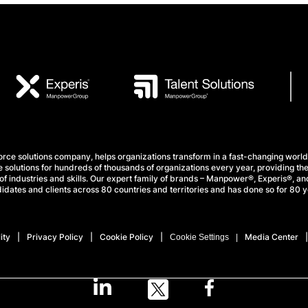
e solutions company, helps organizations transform in a fast-changing world
 solutions for hundreds of thousands of organizations every year, providing the
f industries and skills. Our expert family of brands – Manpower®, Experis®, and
idates and clients across 80 countries and territories and has done so for 80 y
ity
Privacy Policy
Cookie Policy
Media Center
Cookie Settings