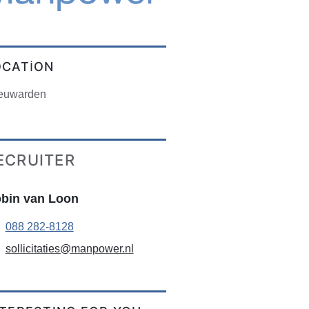
OCATION
euwarden
ECRUITER
bin van Loon
088 282-8128
sollicitaties@manpower.nl