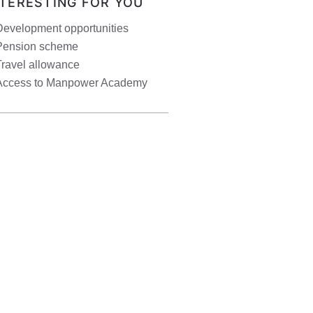
NTERESTING FOR YOU
Development opportunities
Pension scheme
Travel allowance
Access to Manpower Academy