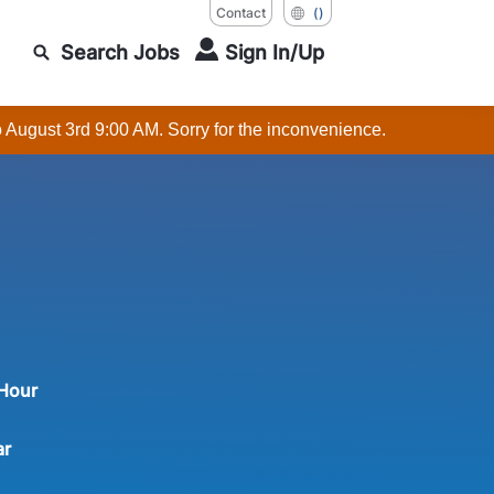
Contact
()
Search Jobs
Sign In/Up
o August 3rd 9:00 AM. Sorry for the inconvenience.
 Hour
ar