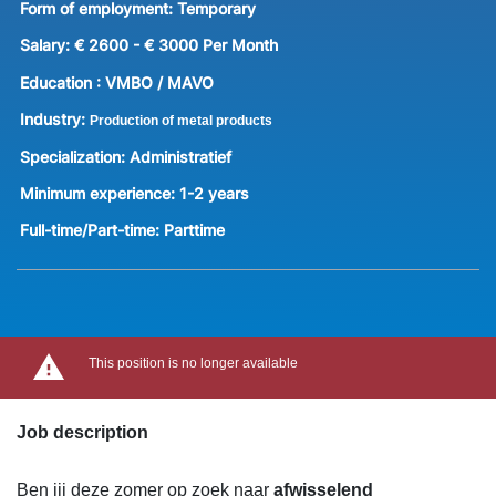
Form of employment:
Temporary
Salary:
€ 2600 - € 3000 Per Month
Education :
VMBO / MAVO
Industry:
Production of metal products
Specialization:
Administratief
Minimum experience:
1-2 years
Full-time/Part-time:
Parttime
This position is no longer available
Job description
Ben jij deze zomer op zoek naar
afwisselend