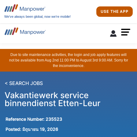
USE THE APP
We’ve always been global, now we’re mobile!
Due to site maintenance activities, the login and job apply features will
not be available from Aug 2nd 11:00 PM to August 3rd 9:00 AM. Sorry for
the inconvenience.
< SEARCH JOBS
Vakantiewerk service
binnendienst Etten-Leur
Reference Number:
235523
Posted:
มิถุนายน 19, 2026