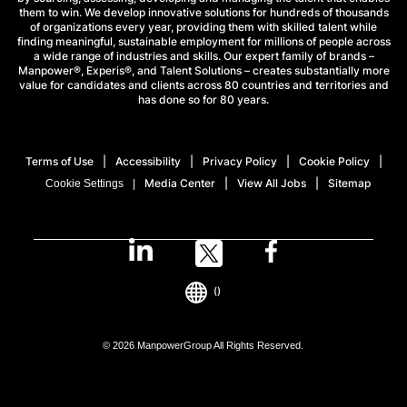
them to win. We develop innovative solutions for hundreds of thousands
of organizations every year, providing them with skilled talent while
finding meaningful, sustainable employment for millions of people across
a wide range of industries and skills. Our expert family of brands –
Manpower®, Experis®, and Talent Solutions – creates substantially more
value for candidates and clients across 80 countries and territories and
has done so for 80 years.
Terms of Use
Accessibility
Privacy Policy
Cookie Policy
Media Center
View All Jobs
Sitemap
Cookie Settings
()
© 2026 ManpowerGroup All Rights Reserved.