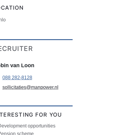
OCATION
nlo
ECRUITER
bin van Loon
088 282-8128
sollicitaties@manpower.nl
NTERESTING FOR YOU
Development opportunities
Pension scheme