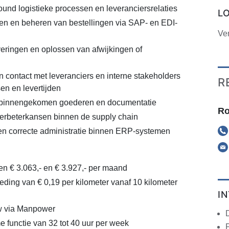
und logistieke processen en leveranciersrelaties
L
en en beheren van bestellingen via SAP- en EDI-
Ve
ringen en oplossen van afwijkingen of
contact met leveranciers en interne stakeholders
R
en en levertijden
 binnengekomen goederen en documentatie
Ro
erbeterkansen binnen de supply chain
en correcte administratie binnen ERP-systemen
en € 3.063,- en € 3.927,- per maand
ding van € 0,19 per kilometer vanaf 10 kilometer
I
 via Manpower
ime functie van 32 tot 40 uur per week