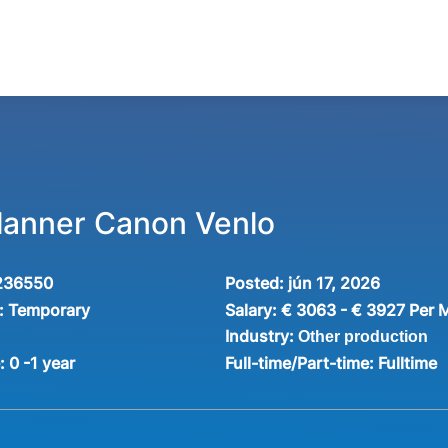
Planner Canon Venlo
236550
Posted:
jún 17, 2026
:
Temporary
Salary:
€ 3063 - € 3927 Per 
Industry:
Other production
e:
0 -1 year
Full-time/Part-time:
Fulltime