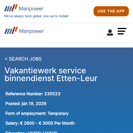
USE THE APP
We’ve always been global, now we’re mobile!
< SEARCH JOBS
Vakantiewerk service
binnendienst Etten-Leur
Reference Number:
235523
Posted:
jún 19, 2026
Form of employment:
Temporary
Salary:
€ 2600 - € 3000 Per Month