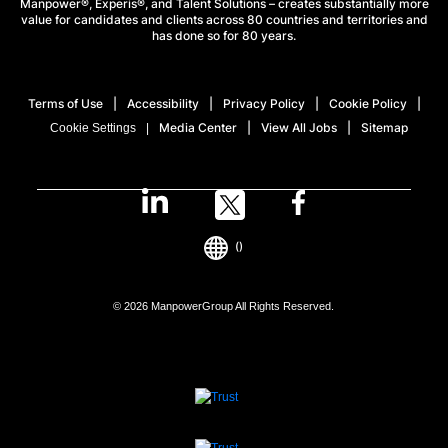
Manpower®, Experis®, and Talent Solutions – creates substantially more
value for candidates and clients across 80 countries and territories and
has done so for 80 years.
Terms of Use
Accessibility
Privacy Policy
Cookie Policy
Media Center
View All Jobs
Sitemap
Cookie Settings
()
© 2026 ManpowerGroup All Rights Reserved.