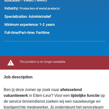
Education :
VMBO / MAVO
Industry:
Production of metal products
Specialization:
Administratief
Minimum experience:
1-2 years
Full-time/Part-time:
Parttime
This position is no longer available
Job description
Ben jij deze zomer op zoek naar
afwisselend
vakantiewerk
in Etten-Leur? Voor een
tijdelijke functie
op
de service binnendienst zoeken wij een nauwkeurige en
klantgerichte medewerker. Jij ondersteunt het serviceteam