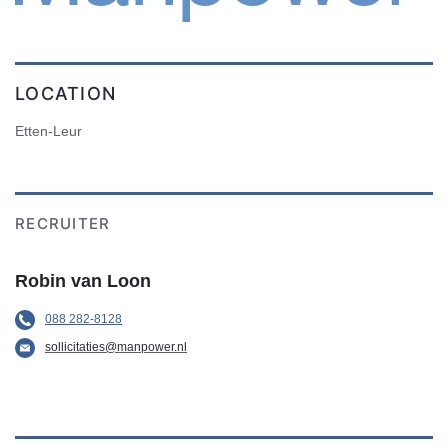
LOCATION
Etten-Leur
RECRUITER
Robin van Loon
088 282-8128
sollicitaties@manpower.nl