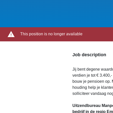
This position is no longer available
Job description
Jij bent degene waardo
verdien je tot € 3.400,
bouw je pensioen op. M
houding help je klante
solliciteer vandaag no
Uitzendbureau Manpow
bedrijf in de regio E