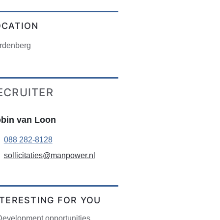
OCATION
rdenberg
ECRUITER
bin van Loon
088 282-8128
sollicitaties@manpower.nl
NTERESTING FOR YOU
Development opportunities