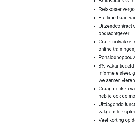
Brutosalaris van 
Reiskostenvergoe
Fulltime baan va
Uitzendcontract 
opdrachtgever
Gratis ontwikke
online trainingen
Pensioenopbou
8% vakantiegeld
informele sfeer, 
we samen vieren
Graag denken wij
heb je ook de mo
Uitdagende functi
vakgerichte ople
Veel korting op d