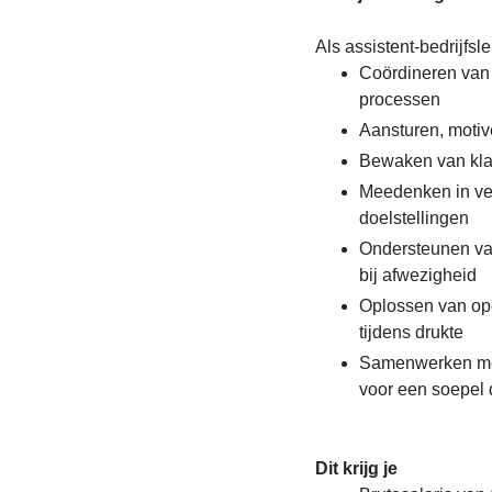
Als assistent-bedrijfsl
Coördineren van 
processen
Aansturen, motiv
Bewaken van klan
Meedenken in ver
doelstellingen
Ondersteunen van
bij afwezigheid
Oplossen van op
tijdens drukte
Samenwerken met
voor een soepel d
Dit krijg je