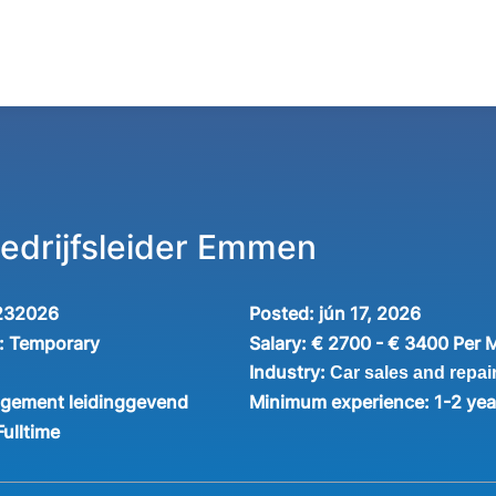
bedrijfsleider Emmen
232026
Posted:
jún 17, 2026
:
Temporary
Salary:
€ 2700 - € 3400 Per 
Industry:
Car sales and repai
gement leidinggevend
Minimum experience:
1-2 yea
Fulltime