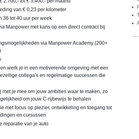
€ 2.700,- tot € 3.400,- per maand
ding van € 0,23 per kilometer
n 36 tot 40 uur per week
via Manpower met kans op een direct contract bij
lingsmogelijkheden via Manpower Academy (200+
)
w
 en werk je in een motiverende omgeving met een
gezellige collega’s en regelmatige successen die
 met je mee om jouw ambities waar te maken, zo
gelijkheid om jouw C-rijbewijs te behalen
e met focus op plezier, ontwikkeling en toegang tot
idingen en cursussen
e reparatie van je auto