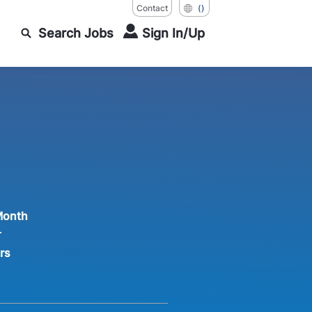
Contact
()
Search Jobs
Sign In/Up
Month
r
rs