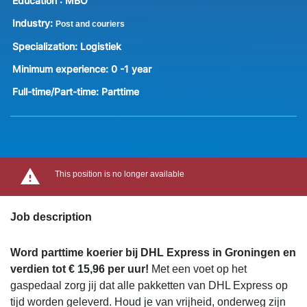
Education :
MBO
Industry:
Post and couriers
Specialization:
Logistiek
Minimum experience:
0 -1 year
Full-time/Part-time:
Parttime
This position is no longer available
Job description
Word parttime koerier bij DHL Express in Groningen en
verdien tot € 15,96 per uur!
Met een voet op het
gaspedaal zorg jij dat alle pakketten van DHL Express op
tijd worden geleverd. Houd je van vrijheid, onderweg zijn