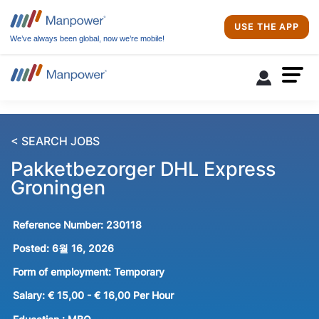
USE THE APP
We’ve always been global, now we’re mobile!
< SEARCH JOBS
Pakketbezorger DHL Express
Groningen
Reference Number:
230118
Posted:
6월 16, 2026
Form of employment:
Temporary
Salary:
€ 15,00 - € 16,00 Per Hour