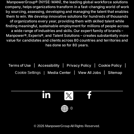
ManpowerGroup® (NYSE: MAN), the leading global workforce solutions
company, helps organizations transform in a fast-changing world of work
by sourcing, assessing, developing and managing the talent that enables
them to win. We develop innovative solutions for hundreds of thousands
of organizations every year, providing them with skilled talent while
finding meaningful, sustainable employment for millions of people across
a wide range of industries and skills. Our expert family of brands –
Manpower®, Experis®, and Talent Solutions – creates substantially more
value for candidates and clients across 80 countries and territories and
has done so for 80 years.
Terms of Use
Accessibility
Privacy Policy
Cookie Policy
Media Center
View All Jobs
Sitemap
Cookie Settings
()
© 2026 ManpowerGroup All Rights Reserved.