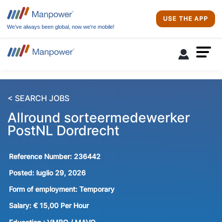
USE THE APP
We’ve always been global, now we’re mobile!
< SEARCH JOBS
Allround sorteermedewerker
PostNL Dordrecht
Reference Number:
236442
Posted:
luglio 29, 2026
Form of employment:
Temporary
Salary:
€ 15,00 Per Hour