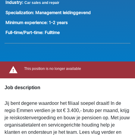
Industry:
Car sales and repair
Specialization:
Management leidinggevend
Minimum experience:
1-2 years
Full-time/Part-time:
Fulltime
This position is no longer available
Job description
Jij bent degene waardoor het filiaal soepel draait! In de
regio Emmen verdien je tot € 3.400,- bruto per maand, krijg
je reiskostenvergoeding en bouw je pensioen op. Met jouw
organisatietalent en servicegerichte houding help je
klanten en ondersteun je het team. Lees vlug verder en