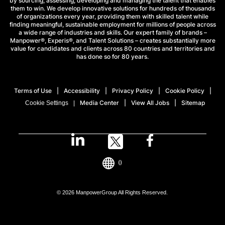
by sourcing, assessing, developing and managing the talent that enables
them to win. We develop innovative solutions for hundreds of thousands
of organizations every year, providing them with skilled talent while
finding meaningful, sustainable employment for millions of people across
a wide range of industries and skills. Our expert family of brands –
Manpower®, Experis®, and Talent Solutions – creates substantially more
value for candidates and clients across 80 countries and territories and
has done so for 80 years.
Terms of Use
Accessibility
Privacy Policy
Cookie Policy
Media Center
View All Jobs
Sitemap
Cookie Settings
()
© 2026 ManpowerGroup All Rights Reserved.