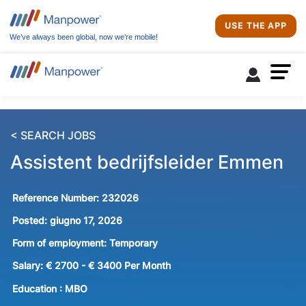
USE THE APP
We’ve always been global, now we’re mobile!
< SEARCH JOBS
Assistent bedrijfsleider Emmen
Reference Number:
232026
Posted:
giugno 17, 2026
Form of employment:
Temporary
Salary:
€ 2700 - € 3400 Per Month
Education :
MBO