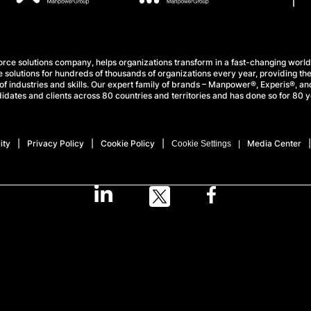
e solutions company, helps organizations transform in a fast-changing world
 solutions for hundreds of thousands of organizations every year, providing the
f industries and skills. Our expert family of brands – Manpower®, Experis®, and
idates and clients across 80 countries and territories and has done so for 80 y
ity
Privacy Policy
Cookie Policy
Media Center
Cookie Settings