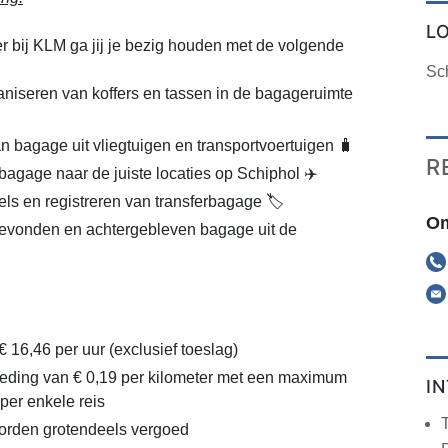
L
bij KLM ga jij je bezig houden met de volgende
Sc
niseren van koffers en tassen in de bagageruimte
an bagage uit vliegtuigen en transportvoertuigen 🧳
R
bagage naar de juiste locaties op Schiphol ✈️
ls en registreren van transferbagage 🏷️
Om
evonden en achtergebleven bagage uit de
€ 16,46 per uur (exclusief toeslag)
eding van € 0,19 per kilometer met een maximum
I
per enkele reis
orden grotendeels vergoed