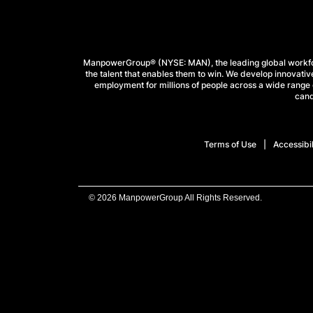
ManpowerGroup® (NYSE: MAN), the leading global workforc
the talent that enables them to win. We develop innovative
employment for millions of people across a wide range o
cand
Terms of Use
Accessibil
© 2026 ManpowerGroup All Rights Reserved.