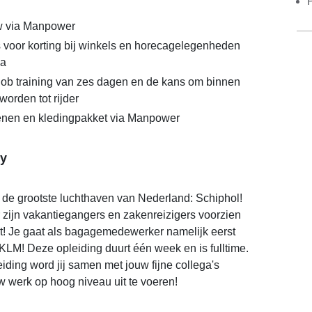
 via Manpower
voor korting bij winkels en horecagelegenheden
za
job training van zes dagen en de kans om binnen
orden tot rijder
enen en kledingpakket via Manpower
y
p de grootste luchthaven van Nederland: Schiphol!
 zijn vakantiegangers en zakenreizigers voorzien
rt! Je gaat als bagagemedewerker namelijk eerst
LM! Deze opleiding duurt één week en is fulltime.
iding word jij samen met jouw fijne collega's
 werk op hoog niveau uit te voeren!