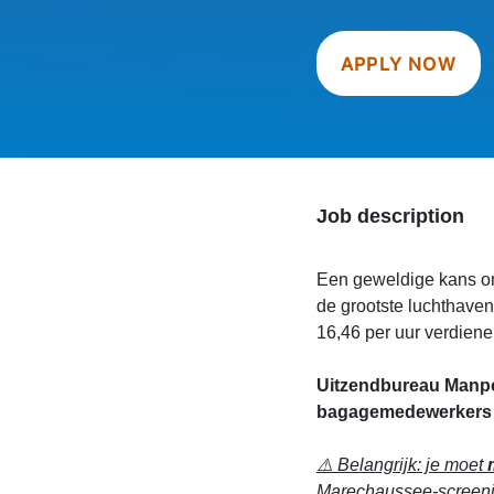
APPLY NOW
Job description
Een geweldige kans o
de grootste luchthave
16,46 per uur verdienen
Uitzendbureau Manpo
bagagemedewerkers 
⚠️ Belangrijk: je moet
Marechaussee-screeni