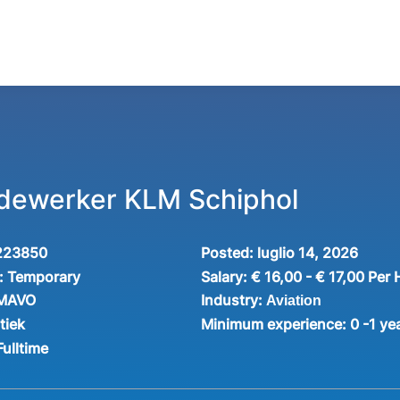
ewerker KLM Schiphol
223850
Posted:
luglio 14, 2026
:
Temporary
Salary:
€ 16,00 - € 17,00 Per
Industry:
 MAVO
Aviation
tiek
Minimum experience:
0 -1 ye
Fulltime