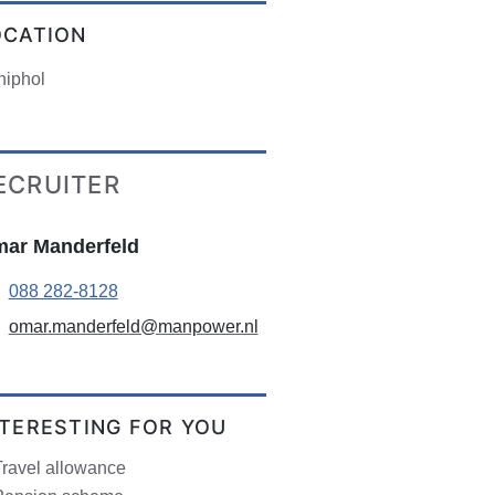
OCATION
hiphol
ECRUITER
ar Manderfeld
088 282-8128
omar.manderfeld@manpower.nl
NTERESTING FOR YOU
Travel allowance