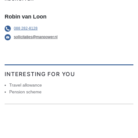
Robin van Loon
088 282-8128
sollicitaties@manpower.nl
INTERESTING FOR YOU
Travel allowance
Pension scheme