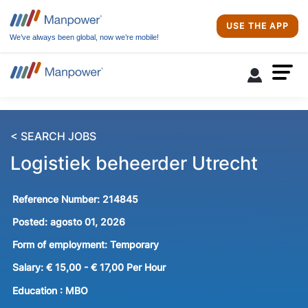
USE THE APP
We’ve always been global, now we’re mobile!
< SEARCH JOBS
Logistiek beheerder Utrecht
Reference Number:
214845
Posted:
agosto 01, 2026
Form of employment:
Temporary
Salary:
€ 15,00 - € 17,00 Per Hour
Education :
MBO